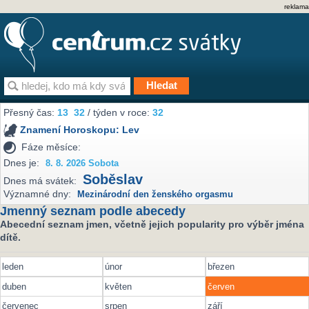
reklama
Přesný čas:
13
32
/ týden v roce:
32
Znamení Horoskopu:
Lev
Fáze měsíce:
Dnes je:
8. 8. 2026 Sobota
Soběslav
Dnes má svátek:
Významné dny:
Mezinárodní den ženského orgasmu
Jmenný seznam podle abecedy
Abecední seznam jmen, včetně jejich popularity pro výběr jména
dítě.
leden
únor
březen
duben
květen
červen
červenec
srpen
září