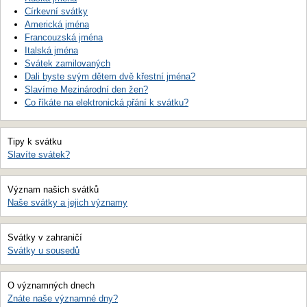
Církevní svátky
Americká jména
Francouzská jména
Italská jména
Svátek zamilovaných
Dali byste svým dětem dvě křestní jména?
Slavíme Mezinárodní den žen?
Co říkáte na elektronická přání k svátku?
Tipy k svátku
Slavíte svátek?
Význam našich svátků
Naše svátky a jejich významy
Svátky v zahraničí
Svátky u sousedů
O významných dnech
Znáte naše významné dny?