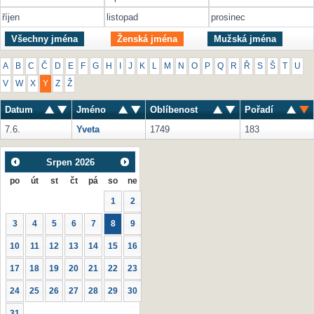
říjen
listopad
prosinec
Všechny jména
Ženská jména
Mužská jména
A
B
C
Č
D
E
F
G
H
I
J
K
L
M
N
O
P
Q
R
Ř
S
Š
T
U
V
W
X
Y
Z
Ž
Datum
Jméno
Oblíbenost
Pořadí
7.6.
Yveta
1749
183
Srpen
2026
po
út
st
čt
pá
so
ne
1
2
3
4
5
6
7
8
9
10
11
12
13
14
15
16
17
18
19
20
21
22
23
24
25
26
27
28
29
30
31