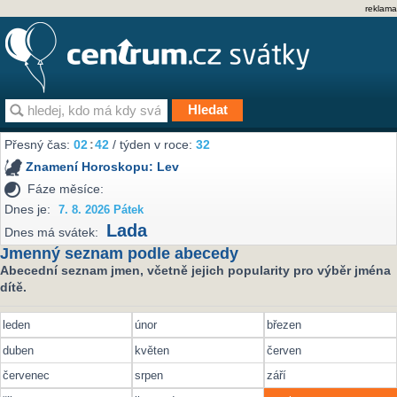
reklama
Přesný čas:
02
:
42
/ týden v roce:
32
Znamení Horoskopu:
Lev
Fáze měsíce:
Dnes je:
7. 8. 2026 Pátek
Lada
Dnes má svátek:
Jmenný seznam podle abecedy
Abecední seznam jmen, včetně jejich popularity pro výběr jména
dítě.
leden
únor
březen
duben
květen
červen
červenec
srpen
září