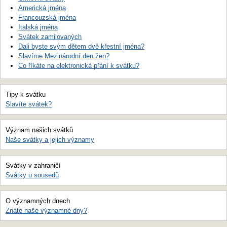
Americká jména
Francouzská jména
Italská jména
Svátek zamilovaných
Dali byste svým dětem dvě křestní jména?
Slavíme Mezinárodní den žen?
Co říkáte na elektronická přání k svátku?
Tipy k svátku
Slavíte svátek?
Význam našich svátků
Naše svátky a jejich významy
Svátky v zahraničí
Svátky u sousedů
O významných dnech
Znáte naše významné dny?