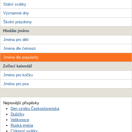
Státní svátky
Významné dny
Školní prázdniny
Hledáte jméno
Jména pro děti
Jména dle četnosti
Jména dle popularity
Zvířecí kalendář
Jméno pro kočku
Jméno pro psa
Nejnovější příspěvky
Den vzniku Československa
Dušičky
Velikonoce
Ruská jména
Církevní svátky