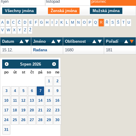
říjen
listopad
prosinec
Všechny jména
Ženská jména
Mužská jména
A
B
C
Č
D
E
F
G
H
I
J
K
L
M
N
O
P
Q
R
Ř
S
Š
T
U
V
W
X
Y
Z
Ž
Datum
Jméno
Oblíbenost
Pořadí
15.12.
Radana
1680
181
Srpen
2026
po
út
st
čt
pá
so
ne
1
2
3
4
5
6
7
8
9
10
11
12
13
14
15
16
17
18
19
20
21
22
23
24
25
26
27
28
29
30
31