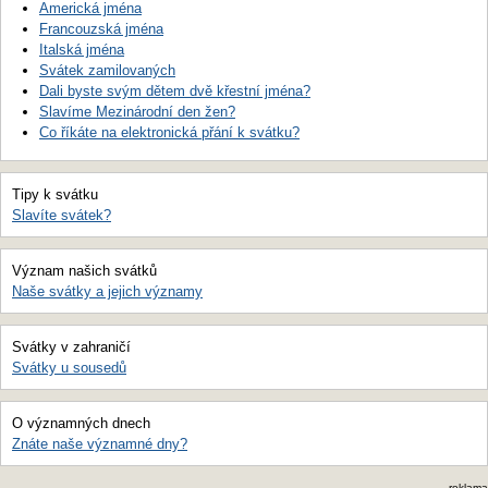
Americká jména
Francouzská jména
Italská jména
Svátek zamilovaných
Dali byste svým dětem dvě křestní jména?
Slavíme Mezinárodní den žen?
Co říkáte na elektronická přání k svátku?
Tipy k svátku
Slavíte svátek?
Význam našich svátků
Naše svátky a jejich významy
Svátky v zahraničí
Svátky u sousedů
O významných dnech
Znáte naše významné dny?
reklama