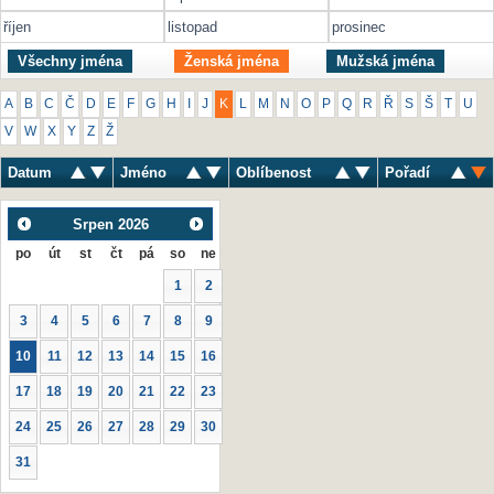
říjen
listopad
prosinec
Všechny jména
Ženská jména
Mužská jména
A
B
C
Č
D
E
F
G
H
I
J
K
L
M
N
O
P
Q
R
Ř
S
Š
T
U
V
W
X
Y
Z
Ž
Datum
Jméno
Oblíbenost
Pořadí
Srpen
2026
po
út
st
čt
pá
so
ne
1
2
3
4
5
6
7
8
9
10
11
12
13
14
15
16
17
18
19
20
21
22
23
24
25
26
27
28
29
30
31