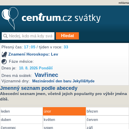
reklama
Přesný čas:
17
:
05
/ týden v roce:
33
Znamení Horoskopu:
Lev
Fáze měsíce:
Dnes je:
10. 8. 2026 Pondělí
Vavřinec
Dnes má svátek:
Významné dny:
Mezinárodní den baru Jekyll&Hyde
Jmenný seznam podle abecedy
Abecední seznam jmen, včetně jejich popularity pro výběr jména
dítě.
leden
únor
březen
duben
květen
červen
červenec
srpen
září