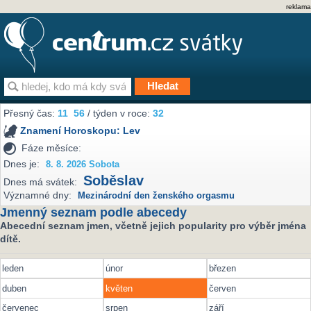
reklama
Přesný čas:
11
:
56
/ týden v roce:
32
Znamení Horoskopu:
Lev
Fáze měsíce:
Dnes je:
8. 8. 2026 Sobota
Soběslav
Dnes má svátek:
Významné dny:
Mezinárodní den ženského orgasmu
Jmenný seznam podle abecedy
Abecední seznam jmen, včetně jejich popularity pro výběr jména
dítě.
leden
únor
březen
duben
květen
červen
červenec
srpen
září