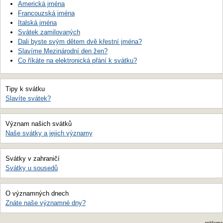
Americká jména
Francouzská jména
Italská jména
Svátek zamilovaných
Dali byste svým dětem dvě křestní jména?
Slavíme Mezinárodní den žen?
Co říkáte na elektronická přání k svátku?
Tipy k svátku
Slavíte svátek?
Význam našich svátků
Naše svátky a jejich významy
Svátky v zahraničí
Svátky u sousedů
O významných dnech
Znáte naše významné dny?
reklama