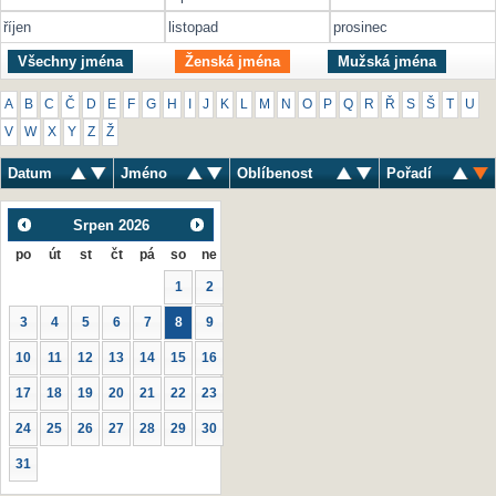
říjen
listopad
prosinec
Všechny jména
Ženská jména
Mužská jména
A
B
C
Č
D
E
F
G
H
I
J
K
L
M
N
O
P
Q
R
Ř
S
Š
T
U
V
W
X
Y
Z
Ž
Datum
Jméno
Oblíbenost
Pořadí
Srpen
2026
po
út
st
čt
pá
so
ne
1
2
3
4
5
6
7
8
9
10
11
12
13
14
15
16
17
18
19
20
21
22
23
24
25
26
27
28
29
30
31