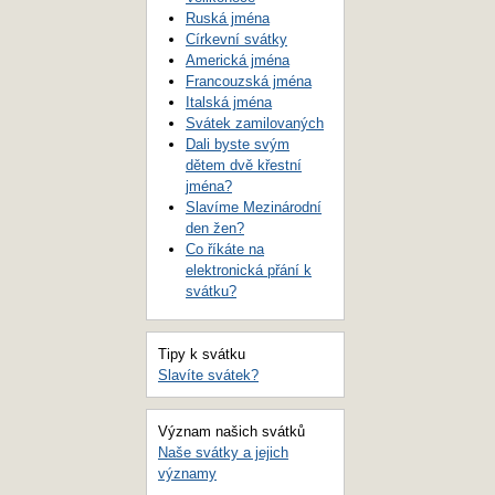
Ruská jména
Církevní svátky
Americká jména
Francouzská jména
Italská jména
Svátek zamilovaných
Dali byste svým
dětem dvě křestní
jména?
Slavíme Mezinárodní
den žen?
Co říkáte na
elektronická přání k
svátku?
Tipy k svátku
Slavíte svátek?
Význam našich svátků
Naše svátky a jejich
významy