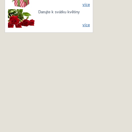
více
Darujte k svátku květiny
více