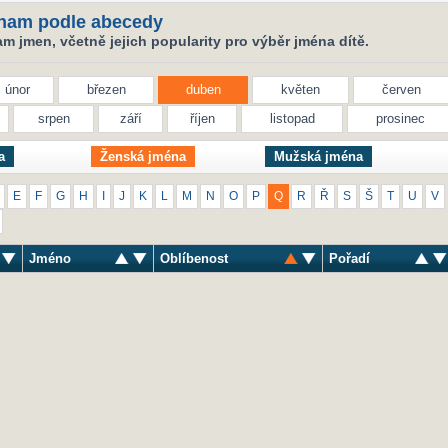
nam podle abecedy
 jmen, včetně jejich popularity pro výběr jména dítě.
únor
březen
duben
květen
červen
srpen
září
říjen
listopad
prosinec
a
Ženská jména
Mužská jména
E
F
G
H
I
J
K
L
M
N
O
P
Q
R
Ř
S
Š
T
U
V
Jméno
Oblíbenost
Pořadí