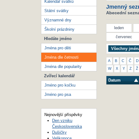
Kalendář svátků
Jmenný sez
Státní svátky
Abecední seznam
Významné dny
leden
Školní prázdniny
červenec
Hledáte jméno
Jména pro děti
Všechny jmén
Jména dle četnosti
A
B
C
Č
D
Jména dle popularity
W
X
Y
Z
Ž
Zvířecí kalendář
Datum
Jméno pro kočku
Jméno pro psa
Nejnovější příspěvky
Den vzniku
Československa
Dušičky
Velikonoce