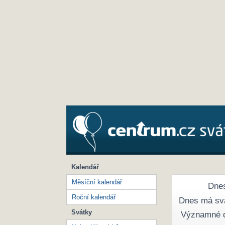
Kalendář
Měsíční kalendář
Dnes
Roční kalendář
Dnes má sv
Svátky
Významné 