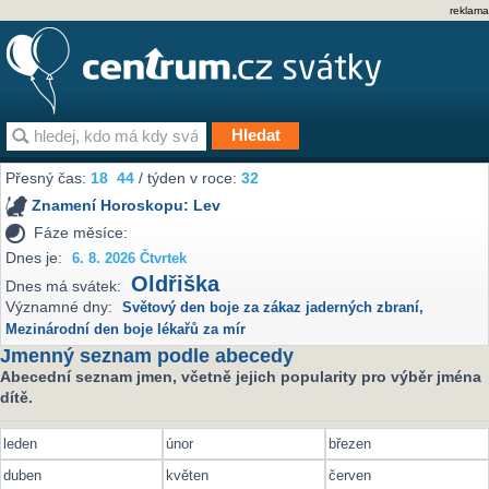
reklama
Přesný čas:
18
44
/ týden v roce:
32
Znamení Horoskopu:
Lev
Fáze měsíce:
Dnes je:
6. 8. 2026 Čtvrtek
Oldřiška
Dnes má svátek:
Významné dny:
Světový den boje za zákaz jaderných zbraní
,
Mezinárodní den boje lékařů za mír
Jmenný seznam podle abecedy
Abecední seznam jmen, včetně jejich popularity pro výběr jména
dítě.
leden
únor
březen
duben
květen
červen