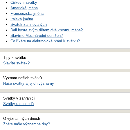
Církevní svátky
Americká jména
Francouzská jména
Italská jména
Svátek zamilovaných
Dali byste svým dětem dvě křestní jména?
Slavíme Mezinárodní den žen?
Co říkáte na elektronická přání k svátku?
Tipy k svátku
Slavíte svátek?
Význam našich svátků
Naše svátky a jejich významy
Svátky v zahraničí
Svátky u sousedů
O významných dnech
Znáte naše významné dny?