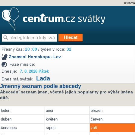
reklama
Přesný čas:
20
:
09
/ týden v roce:
32
Znamení Horoskopu:
Lev
Fáze měsíce:
Dnes je:
7. 8. 2026 Pátek
Lada
Dnes má svátek:
Jmenný seznam podle abecedy
Abecední seznam jmen, včetně jejich popularity pro výběr jména
dítě.
leden
únor
březen
duben
květen
červen
červenec
srpen
září