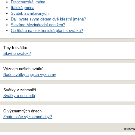
Francouzská jména
Italská jména
Svátek zamilovaných
Dali byste svým dětem dvě křestní jména?
Slavíme Mezinárodní den žen?
Co říkáte na elektronická přání k svátku?
Tipy k svátku
Slavíte svátek?
Význam našich svátků
Naše svátky a jejich významy
Svátky v zahraničí
Svátky u sousedů
O významných dnech
Znáte naše významné dny?
reklama