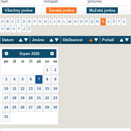
říjen
listopad
prosinec
Všechny jména
Ženská jména
Mužská jména
A
B
C
Č
D
E
F
G
H
I
J
K
L
M
N
O
P
Q
R
Ř
S
Š
T
U
V
W
X
Y
Z
Ž
Datum
Jméno
Oblíbenost
Pořadí
Srpen
2026
po
út
st
čt
pá
so
ne
1
2
3
4
5
6
7
8
9
10
11
12
13
14
15
16
17
18
19
20
21
22
23
24
25
26
27
28
29
30
31