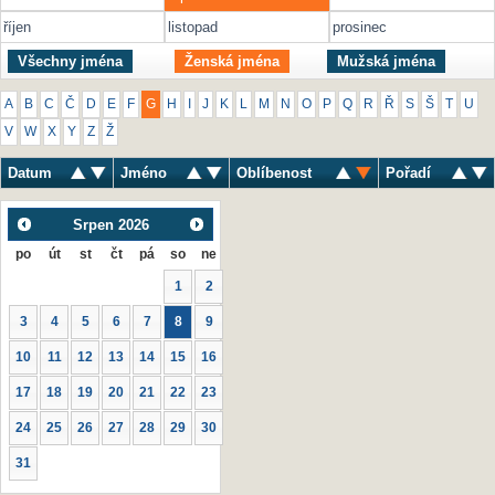
říjen
listopad
prosinec
Všechny jména
Ženská jména
Mužská jména
A
B
C
Č
D
E
F
G
H
I
J
K
L
M
N
O
P
Q
R
Ř
S
Š
T
U
V
W
X
Y
Z
Ž
Datum
Jméno
Oblíbenost
Pořadí
Srpen
2026
po
út
st
čt
pá
so
ne
1
2
3
4
5
6
7
8
9
10
11
12
13
14
15
16
17
18
19
20
21
22
23
24
25
26
27
28
29
30
31