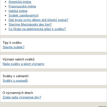
Americká jména
Francouzská jména
Italská jména
Svátek zamilovaných
Dali byste svým dětem dvě křestní jména?
Slavíme Mezinárodní den žen?
Co říkáte na elektronická přání k svátku?
Tipy k svátku
Slavíte svátek?
Význam našich svátků
Naše svátky a jejich významy
Svátky v zahraničí
Svátky u sousedů
O významných dnech
Znáte naše významné dny?
reklama