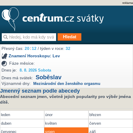
reklama
Přesný čas:
20
:
12
/ týden v roce:
32
Znamení Horoskopu:
Lev
Fáze měsíce:
Dnes je:
8. 8. 2026 Sobota
Soběslav
Dnes má svátek:
Významné dny:
Mezinárodní den ženského orgasmu
Jmenný seznam podle abecedy
Abecední seznam jmen, včetně jejich popularity pro výběr jména
dítě.
leden
únor
březen
duben
květen
červen
červenec
srpen
září