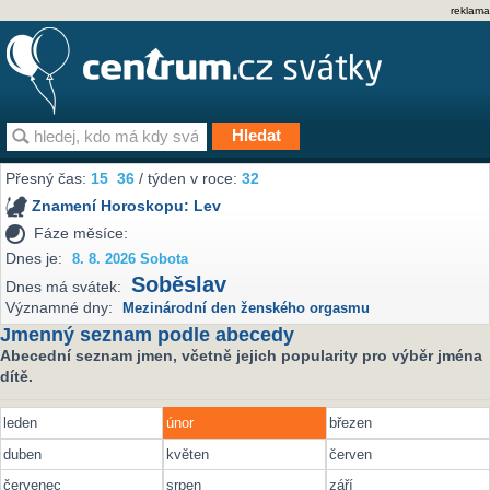
reklama
Přesný čas:
15
36
/ týden v roce:
32
Znamení Horoskopu:
Lev
Fáze měsíce:
Dnes je:
8. 8. 2026 Sobota
Soběslav
Dnes má svátek:
Významné dny:
Mezinárodní den ženského orgasmu
Jmenný seznam podle abecedy
Abecední seznam jmen, včetně jejich popularity pro výběr jména
dítě.
leden
únor
březen
duben
květen
červen
červenec
srpen
září