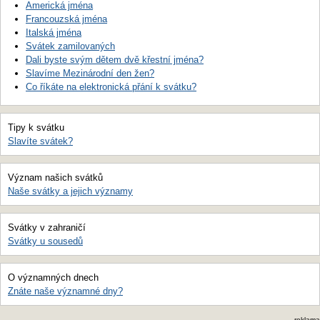
Americká jména
Francouzská jména
Italská jména
Svátek zamilovaných
Dali byste svým dětem dvě křestní jména?
Slavíme Mezinárodní den žen?
Co říkáte na elektronická přání k svátku?
Tipy k svátku
Slavíte svátek?
Význam našich svátků
Naše svátky a jejich významy
Svátky v zahraničí
Svátky u sousedů
O významných dnech
Znáte naše významné dny?
reklama