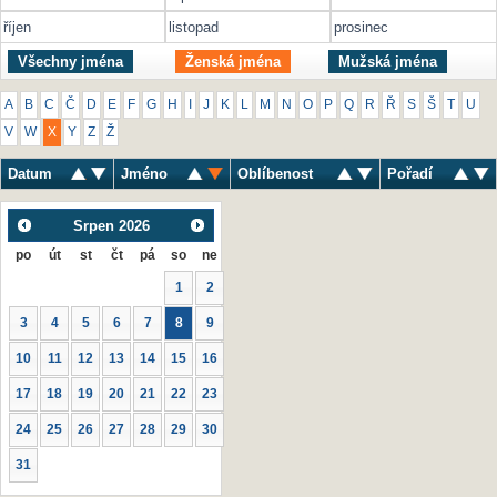
říjen
listopad
prosinec
Všechny jména
Ženská jména
Mužská jména
A
B
C
Č
D
E
F
G
H
I
J
K
L
M
N
O
P
Q
R
Ř
S
Š
T
U
V
W
X
Y
Z
Ž
Datum
Jméno
Oblíbenost
Pořadí
Srpen
2026
po
út
st
čt
pá
so
ne
1
2
3
4
5
6
7
8
9
10
11
12
13
14
15
16
17
18
19
20
21
22
23
24
25
26
27
28
29
30
31