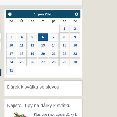
Srpen
2026
po
út
st
čt
pá
so
ne
1
2
3
4
5
6
7
8
9
10
11
12
13
14
15
16
17
18
19
20
21
22
23
24
25
26
27
28
29
30
31
Dárek k svátku se slevou!
Najisto: Tipy na dárky k svátku
Klasické i netradiční dárky k