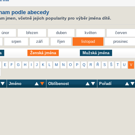
nam podle abecedy
 jmen, včetně jejich popularity pro výběr jména dítě.
únor
březen
duben
květen
červen
srpen
září
říjen
listopad
prosinec
a
Ženská jména
Mužská jména
E
F
G
H
I
J
K
L
M
N
O
P
Q
R
Ř
S
Š
T
U
V
Jméno
Oblíbenost
Pořadí