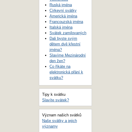
Ruská jména
Církevní svátky
Americká jména
Francouzská jména
Italská jména
Svátek zamilovaných
Dali byste svým
dětem dvě křestní
jména?
Slavíme Mezinárodní
den žen?
Co říkáte na
elektronická přání k
svátku?
Tipy k svátku
Slavíte svátek?
Význam našich svátků
Naše svátky a jejich
významy