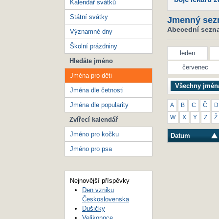
Kalendář svátků
Státní svátky
Jmenný sez
Abecední seznam
Významné dny
Školní prázdniny
leden
Hledáte jméno
červenec
Jména pro děti
Všechny jmén
Jména dle četnosti
Jména dle popularity
A
B
C
Č
D
W
X
Y
Z
Ž
Zvířecí kalendář
Jméno pro kočku
Datum
Jméno pro psa
Nejnovější příspěvky
Den vzniku
Československa
Dušičky
Velikonoce