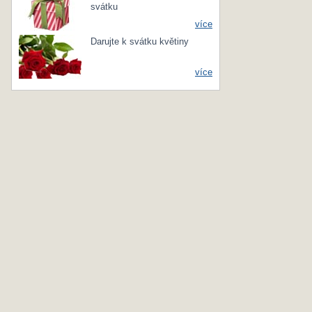
svátku
více
Darujte k svátku květiny
více