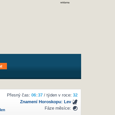
reklama
Přesný čas:
06
:
37
/ týden v roce:
32
Znamení Horoskopu:
Lev
Fáze měsíce:
den