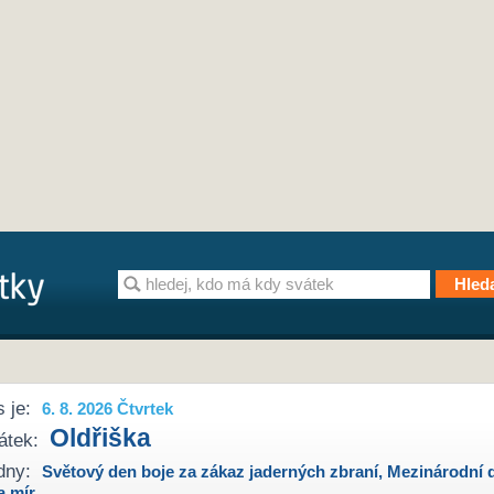
 je:
6. 8. 2026 Čtvrtek
Oldřiška
átek:
dny:
Světový den boje za zákaz jaderných zbraní
,
Mezinárodní 
a mír