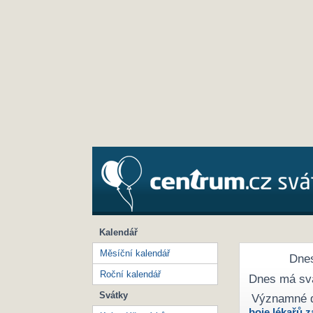
Kalendář
Měsíční kalendář
Dnes
Roční kalendář
Dnes má sv
Svátky
Významné 
boje lékařů z