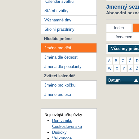
Kalendář svátků
Jmenný sez
Státní svátky
Abecední seznam
Významné dny
leden
Školní prázdniny
červenec
Hledáte jméno
Jména pro děti
Všechny jmén
Jména dle četnosti
A
B
C
Č
D
Jména dle popularity
W
X
Y
Z
Ž
Zvířecí kalendář
Datum
Jméno pro kočku
Jméno pro psa
Nejnovější příspěvky
Den vzniku
Československa
Dušičky
Velikonoce