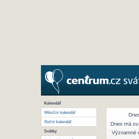
Kalendář
Měsíční kalendář
Dnes
Roční kalendář
Dnes má sv
Svátky
Významné 