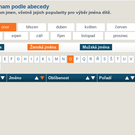
nam podle abecedy
 jmen, včetně jejich popularity pro výběr jména dítě.
únor
březen
duben
květen
červen
srpen
září
říjen
listopad
prosinec
a
Ženská jména
Mužská jména
E
F
G
H
I
J
K
L
M
N
O
P
Q
R
Ř
S
Š
T
U
V
Jméno
Oblíbenost
Pořadí