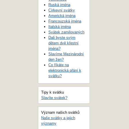
Ruská jména
Církevní svátky
Americká jména
Francouzská jména
Italská jména
Svátek zamilovaných
Dali byste svým
dětem dvě křestní
jména?
Slavíme Mezinárodní
den žen?
Co říkáte na
elektronická přání k
svátku?
Tipy k svátku
Slavíte svátek?
Význam našich svátků
Naše svátky a jejich
významy