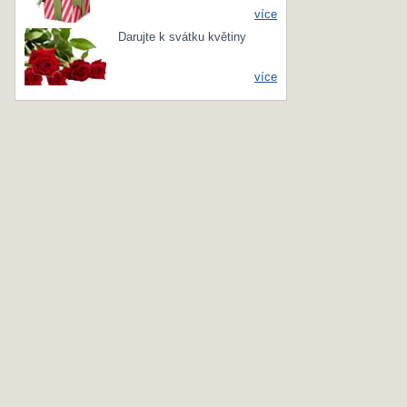
více
Darujte k svátku květiny
více