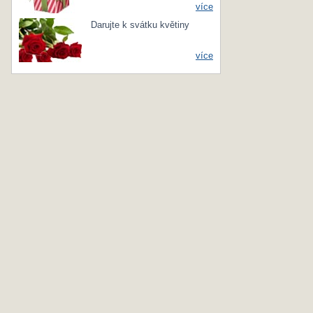
více
Darujte k svátku květiny
více