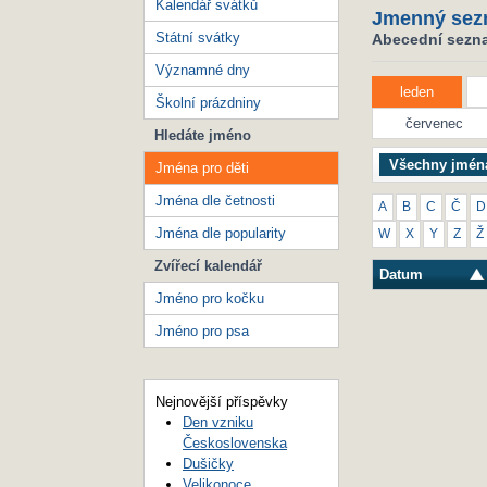
Kalendář svátků
Jmenný sez
Státní svátky
Abecední seznam
Významné dny
leden
Školní prázdniny
červenec
Hledáte jméno
Všechny jmén
Jména pro děti
Jména dle četnosti
A
B
C
Č
D
Jména dle popularity
W
X
Y
Z
Ž
Zvířecí kalendář
Datum
Jméno pro kočku
Jméno pro psa
Nejnovější příspěvky
Den vzniku
Československa
Dušičky
Velikonoce