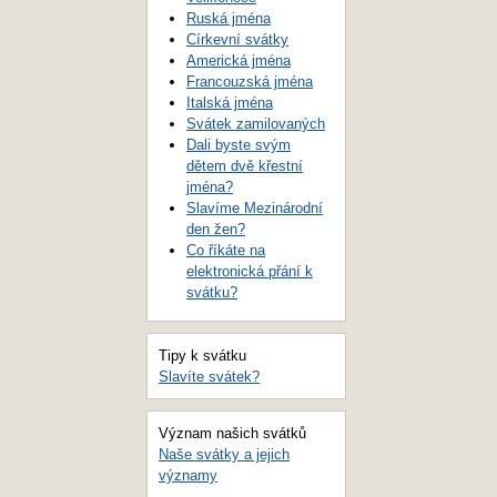
Ruská jména
Církevní svátky
Americká jména
Francouzská jména
Italská jména
Svátek zamilovaných
Dali byste svým
dětem dvě křestní
jména?
Slavíme Mezinárodní
den žen?
Co říkáte na
elektronická přání k
svátku?
Tipy k svátku
Slavíte svátek?
Význam našich svátků
Naše svátky a jejich
významy