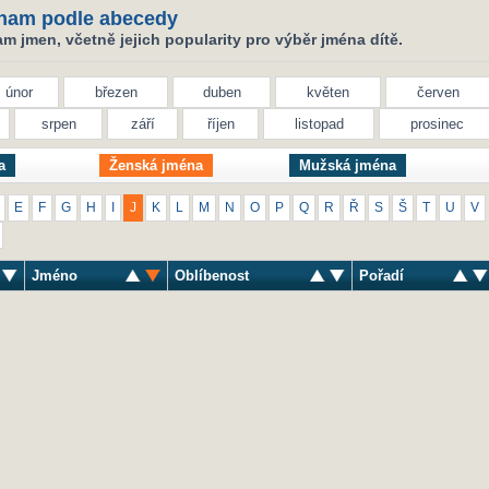
nam podle abecedy
 jmen, včetně jejich popularity pro výběr jména dítě.
únor
březen
duben
květen
červen
srpen
září
říjen
listopad
prosinec
a
Ženská jména
Mužská jména
E
F
G
H
I
J
K
L
M
N
O
P
Q
R
Ř
S
Š
T
U
V
Jméno
Oblíbenost
Pořadí