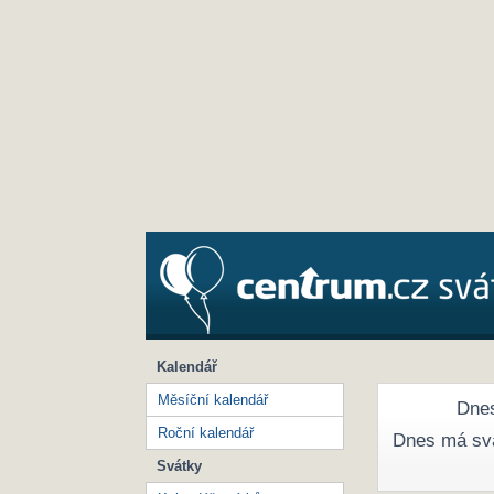
Kalendář
Měsíční kalendář
Dnes
Roční kalendář
Dnes má sv
Svátky