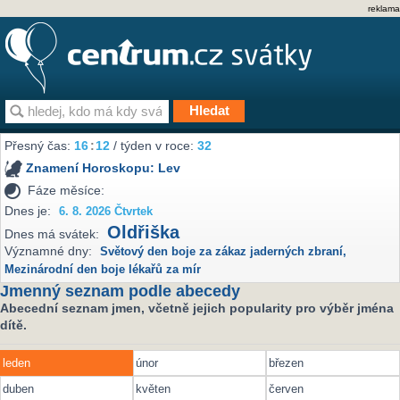
reklama
Přesný čas:
16
12
/ týden v roce:
32
Znamení Horoskopu:
Lev
Fáze měsíce:
Dnes je:
6. 8. 2026 Čtvrtek
Oldřiška
Dnes má svátek:
Významné dny:
Světový den boje za zákaz jaderných zbraní
,
Mezinárodní den boje lékařů za mír
Jmenný seznam podle abecedy
Abecední seznam jmen, včetně jejich popularity pro výběr jména
dítě.
leden
únor
březen
duben
květen
červen