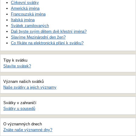
Církevní svátky
Americká jména
Francouzská jména
Italská jména
Svátek zamilovaných
Dali byste svým dětem dvě křestní jména?
Slavíme Mezinárodní den žen?
Co říkáte na elektronická přání k svátku?
Tipy k svátku
Slavíte svátek?
Význam našich svátků
Naše svátky a jejich významy
Svátky v zahraničí
Svátky u sousedů
O významných dnech
Znáte naše významné dny?