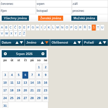
červenec
srpen
září
říjen
listopad
prosinec
Všechny jména
Ženská jména
Mužská jména
A
B
C
Č
D
E
F
G
H
I
J
K
L
M
N
O
P
Q
R
Ř
S
Š
T
U
V
W
X
Y
Z
Ž
Datum
Jméno
Oblíbenost
Pořadí
Srpen
2026
po
út
st
čt
pá
so
ne
1
2
3
4
5
6
7
8
9
10
11
12
13
14
15
16
17
18
19
20
21
22
23
24
25
26
27
28
29
30
31