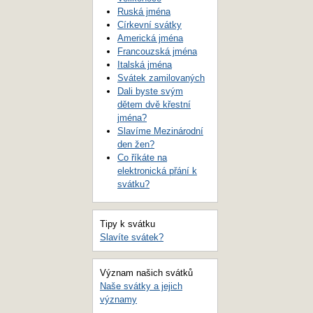
Ruská jména
Církevní svátky
Americká jména
Francouzská jména
Italská jména
Svátek zamilovaných
Dali byste svým
dětem dvě křestní
jména?
Slavíme Mezinárodní
den žen?
Co říkáte na
elektronická přání k
svátku?
Tipy k svátku
Slavíte svátek?
Význam našich svátků
Naše svátky a jejich
významy