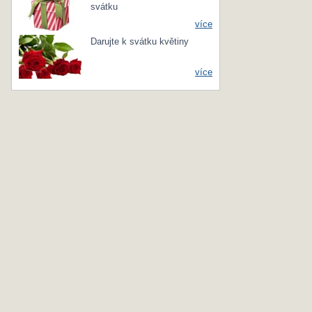
svátku
více
Darujte k svátku květiny
více