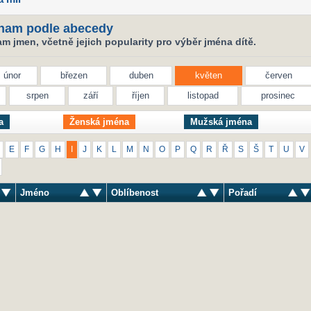
nam podle abecedy
 jmen, včetně jejich popularity pro výběr jména dítě.
únor
březen
duben
květen
červen
srpen
září
říjen
listopad
prosinec
a
Ženská jména
Mužská jména
E
F
G
H
I
J
K
L
M
N
O
P
Q
R
Ř
S
Š
T
U
V
Jméno
Oblíbenost
Pořadí