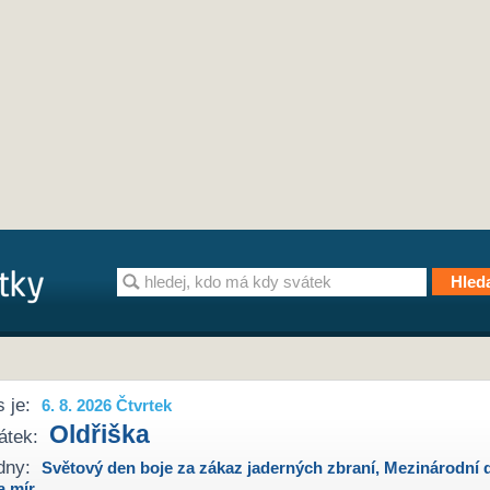
 je:
6. 8. 2026 Čtvrtek
Oldřiška
átek:
dny:
Světový den boje za zákaz jaderných zbraní
,
Mezinárodní 
a mír