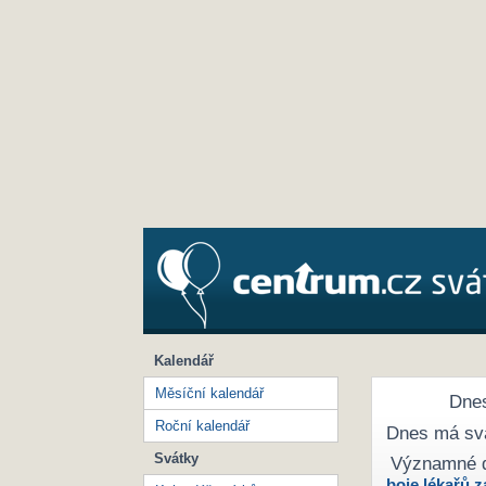
Kalendář
Měsíční kalendář
Dnes
Roční kalendář
Dnes má sv
Svátky
Významné 
boje lékařů z