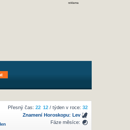
reklama
Přesný čas:
22
:
12
/ týden v roce:
32
Znamení Horoskopu:
Lev
Fáze měsíce:
den