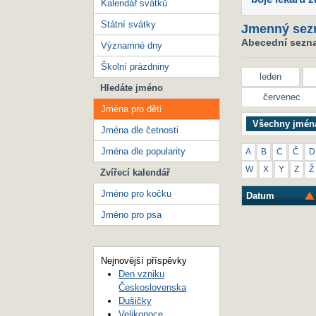
Kalendář svátků
Státní svátky
Jmenný sez
Abecední seznam
Významné dny
Školní prázdniny
leden
Hledáte jméno
červenec
Jména pro děti
Všechny jmén
Jména dle četnosti
Jména dle popularity
A
B
C
Č
D
W
X
Y
Z
Ž
Zvířecí kalendář
Jméno pro kočku
Datum
Jméno pro psa
Nejnovější příspěvky
Den vzniku
Československa
Dušičky
Velikonoce