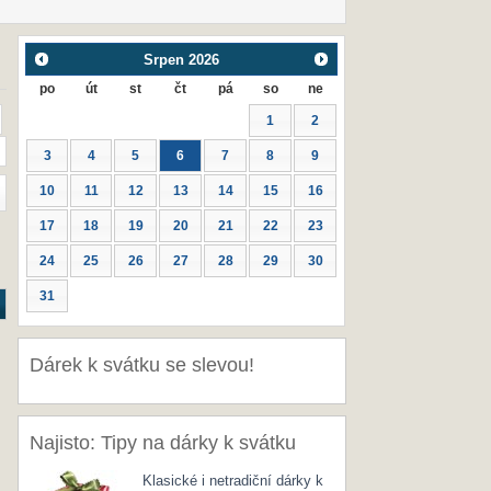
Srpen
2026
po
út
st
čt
pá
so
ne
1
2
3
4
5
6
7
8
9
10
11
12
13
14
15
16
17
18
19
20
21
22
23
24
25
26
27
28
29
30
31
Dárek k svátku se slevou!
Najisto: Tipy na dárky k svátku
Klasické i netradiční dárky k