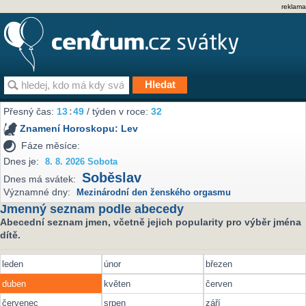
reklama
Přesný čas:
13
49
/ týden v roce:
32
Znamení Horoskopu:
Lev
Fáze měsíce:
Dnes je:
8. 8. 2026 Sobota
Soběslav
Dnes má svátek:
Významné dny:
Mezinárodní den ženského orgasmu
Jmenný seznam podle abecedy
Abecední seznam jmen, včetně jejich popularity pro výběr jména
dítě.
leden
únor
březen
duben
květen
červen
červenec
srpen
září