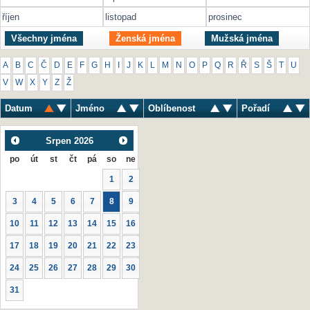
říjen
listopad
prosinec
Všechny jména
Ženská jména
Mužská jména
A
B
C
Č
D
E
F
G
H
I
J
K
L
M
N
O
P
Q
R
Ř
S
Š
T
U
V
W
X
Y
Z
Ž
Datum
Jméno
Oblíbenost
Pořadí
Srpen
2026
po
út
st
čt
pá
so
ne
1
2
3
4
5
6
7
8
9
10
11
12
13
14
15
16
17
18
19
20
21
22
23
24
25
26
27
28
29
30
31