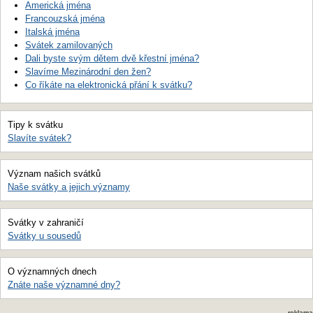
Americká jména
Francouzská jména
Italská jména
Svátek zamilovaných
Dali byste svým dětem dvě křestní jména?
Slavíme Mezinárodní den žen?
Co říkáte na elektronická přání k svátku?
Tipy k svátku
Slavíte svátek?
Význam našich svátků
Naše svátky a jejich významy
Svátky v zahraničí
Svátky u sousedů
O významných dnech
Znáte naše významné dny?
reklama