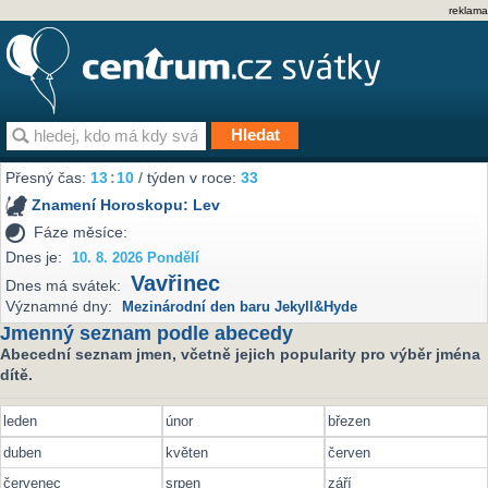
reklama
Přesný čas:
13
:
10
/ týden v roce:
33
Znamení Horoskopu:
Lev
Fáze měsíce:
Dnes je:
10. 8. 2026 Pondělí
Vavřinec
Dnes má svátek:
Významné dny:
Mezinárodní den baru Jekyll&Hyde
Jmenný seznam podle abecedy
Abecední seznam jmen, včetně jejich popularity pro výběr jména
dítě.
leden
únor
březen
duben
květen
červen
červenec
srpen
září