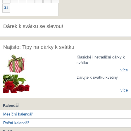
31
Dárek k svátku se slevou!
Najisto: Tipy na dárky k svátku
Klasické i netradiční dárky k
svátku
více
Darujte k svátku květiny
více
Kalendář
Měsíční kalendář
Roční kalendář