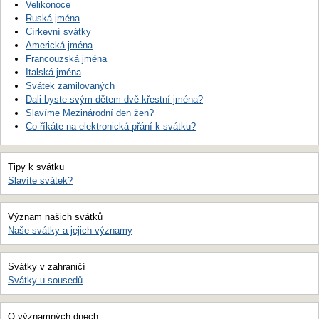
Velikonoce
Ruská jména
Církevní svátky
Americká jména
Francouzská jména
Italská jména
Svátek zamilovaných
Dali byste svým dětem dvě křestní jména?
Slavíme Mezinárodní den žen?
Co říkáte na elektronická přání k svátku?
Tipy k svátku
Slavíte svátek?
Význam našich svátků
Naše svátky a jejich významy
Svátky v zahraničí
Svátky u sousedů
O významných dnech