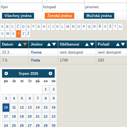
říjen
listopad
prosinec
Všechny jména
Ženská jména
Mužská jména
A
B
C
Č
D
E
F
G
H
I
J
K
L
M
N
O
P
Q
R
Ř
S
Š
T
U
V
W
X
Y
Z
Ž
Datum
Jméno
Oblíbenost
Pořadí
23.3.
Yvona
není dostupné
není dostupné
7.6.
Yveta
1749
183
Srpen
2026
po
út
st
čt
pá
so
ne
1
2
3
4
5
6
7
8
9
10
11
12
13
14
15
16
17
18
19
20
21
22
23
24
25
26
27
28
29
30