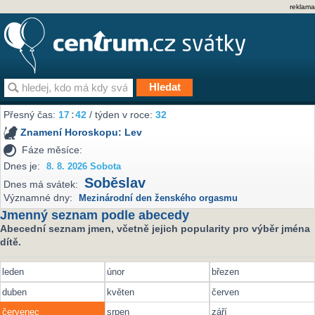
reklama
Přesný čas:
17
:
42
/ týden v roce:
32
Znamení Horoskopu:
Lev
Fáze měsíce:
Dnes je:
8. 8. 2026 Sobota
Soběslav
Dnes má svátek:
Významné dny:
Mezinárodní den ženského orgasmu
Jmenný seznam podle abecedy
Abecední seznam jmen, včetně jejich popularity pro výběr jména
dítě.
leden
únor
březen
duben
květen
červen
červenec
srpen
září