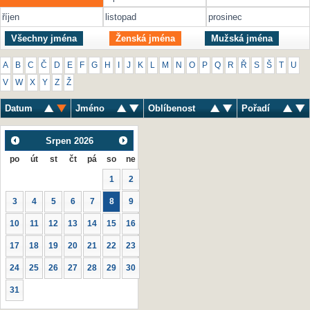
říjen
listopad
prosinec
Všechny jména
Ženská jména
Mužská jména
A
B
C
Č
D
E
F
G
H
I
J
K
L
M
N
O
P
Q
R
Ř
S
Š
T
U
V
W
X
Y
Z
Ž
Datum
Jméno
Oblíbenost
Pořadí
Srpen
2026
po
út
st
čt
pá
so
ne
1
2
3
4
5
6
7
8
9
10
11
12
13
14
15
16
17
18
19
20
21
22
23
24
25
26
27
28
29
30
31