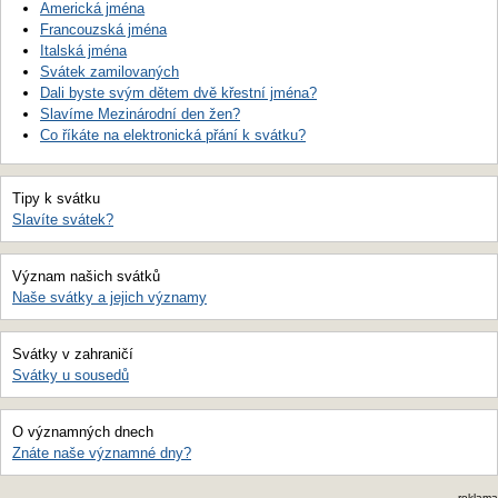
Americká jména
Francouzská jména
Italská jména
Svátek zamilovaných
Dali byste svým dětem dvě křestní jména?
Slavíme Mezinárodní den žen?
Co říkáte na elektronická přání k svátku?
Tipy k svátku
Slavíte svátek?
Význam našich svátků
Naše svátky a jejich významy
Svátky v zahraničí
Svátky u sousedů
O významných dnech
Znáte naše významné dny?
reklama