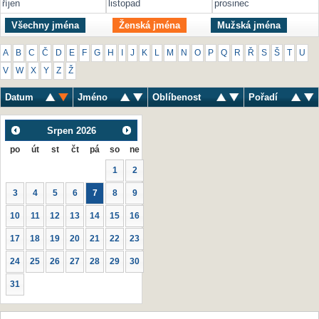
říjen
listopad
prosinec
Všechny jména
Ženská jména
Mužská jména
A
B
C
Č
D
E
F
G
H
I
J
K
L
M
N
O
P
Q
R
Ř
S
Š
T
U
V
W
X
Y
Z
Ž
Datum
Jméno
Oblíbenost
Pořadí
Srpen
2026
po
út
st
čt
pá
so
ne
1
2
3
4
5
6
7
8
9
10
11
12
13
14
15
16
17
18
19
20
21
22
23
24
25
26
27
28
29
30
31