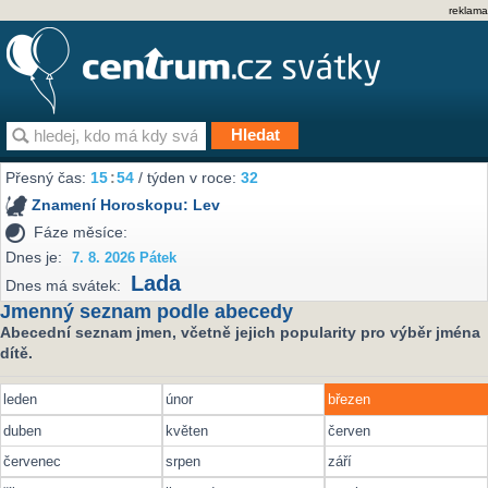
reklama
Přesný čas:
15
:
54
/ týden v roce:
32
Znamení Horoskopu:
Lev
Fáze měsíce:
Dnes je:
7. 8. 2026 Pátek
Lada
Dnes má svátek:
Jmenný seznam podle abecedy
Abecední seznam jmen, včetně jejich popularity pro výběr jména
dítě.
leden
únor
březen
duben
květen
červen
červenec
srpen
září