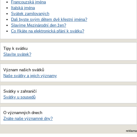
Francouzská jména
Italská jména
Svátek zamilovaných
Dali byste svým dětem dvě křestní jména?
Slavíme Mezinárodní den žen?
Co říkáte na elektronická přání k svátku?
Tipy k svátku
Slavíte svátek?
Význam našich svátků
Naše svátky a jejich významy
Svátky v zahraničí
Svátky u sousedů
O významných dnech
Znáte naše významné dny?
reklama