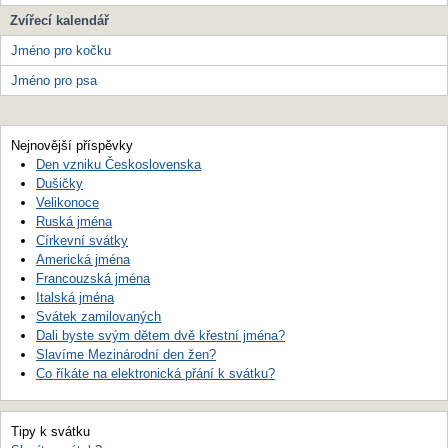
Zvířecí kalendář
Jméno pro kočku
Jméno pro psa
Nejnovější příspěvky
Den vzniku Československa
Dušičky
Velikonoce
Ruská jména
Církevní svátky
Americká jména
Francouzská jména
Italská jména
Svátek zamilovaných
Dali byste svým dětem dvě křestní jména?
Slavíme Mezinárodní den žen?
Co říkáte na elektronická přání k svátku?
Tipy k svátku