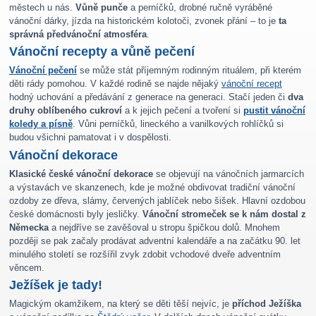
městech u nás.
Vůně punče
a perníčků, drobné ručně vyráběné
vánoční dárky, jízda na historickém kolotoči, zvonek přání – to je
ta
správná předvánoční atmosféra
.
Vánoční recepty a vůně pečení
Vánoční pečení
se může stát příjemným rodinným rituálem, při kterém
děti rády pomohou. V každé rodině se najde nějaký
vánoční recept
hodný uchování a předávání z generace na generaci. Stačí jeden či
dva
druhy oblíbeného cukroví
a k jejich pečení a tvoření si
pustit vánoční
koledy a písně
. Vůni perníčků, lineckého a vanilkových rohlíčků si
budou všichni pamatovat i v dospělosti.
Vánoční dekorace
Klasické české vánoční dekorace
se objevují na vánočních jarmarcích
a výstavách ve skanzenech, kde je možné obdivovat tradiční vánoční
ozdoby ze dřeva, slámy, červených jablíček nebo šišek. Hlavní ozdobou
české domácnosti byly jesličky.
Vánoční stromeček se k nám dostal z
Německa
a nejdříve se zavěšoval u stropu špičkou dolů. Mnohem
později se pak začaly prodávat adventní kalendáře a na začátku 90. let
minulého století se rozšířil zvyk zdobit vchodové dveře adventním
věncem.
Ježíšek je tady!
Magickým okamžikem, na který se děti těší nejvíc, je
příchod Ježíška