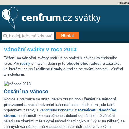
reklama
Vánoční svátky v roce 2013
Těšení na vánoční svátky
patří už po staletí k závěru kalendářního
roku. Pro
rodiny
s malými dětmi je to
období plné radosti a zázraků
,
ke kterému se pojí
rodinné rituály
a tradice se svými barvami, vůněmi
a melodiemi.
Čekání na Vánoce
Rodiče a prarodiče se snaží dětem zkrátit dobu
čekání na vánoční
překvapení
a naplnit adventní kalendář nejen sladkostmi, ale také
příjemnými zážitky z
vánočního koncertu
, z
rozsvícení vánočního
stromu
na náměstí, ze společného zdobení domácnosti. Sváteční
náladu se zimními městskými radovánkami vykouzlí výlet na některý ze
známých vánočních trhů v sousedních zemích nebo ve velkých