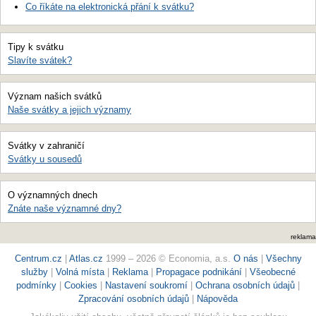
Co říkáte na elektronická přání k svátku?
Tipy k svátku
Slavíte svátek?
Význam našich svátků
Naše svátky a jejich významy
Svátky v zahraničí
Svátky u sousedů
O významných dnech
Znáte naše významné dny?
reklama
Centrum.cz
|
Atlas.cz
1999 – 2026 © Economia, a.s.
O nás
|
Všechny
služby
|
Volná místa
|
Reklama
|
Propagace podnikání
|
Všeobecné
podmínky
|
Cookies
|
Nastavení soukromí
|
Ochrana osobních údajů
|
Zpracování osobních údajů
|
Nápověda