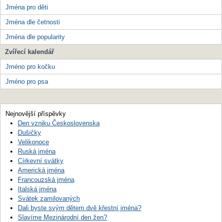
Jména pro děti
Jména dle četnosti
Jména dle popularity
Zvířecí kalendář
Jméno pro kočku
Jméno pro psa
Nejnovější příspěvky
Den vzniku Československa
Dušičky
Velikonoce
Ruská jména
Církevní svátky
Americká jména
Francouzská jména
Italská jména
Svátek zamilovaných
Dali byste svým dětem dvě křestní jména?
Slavíme Mezinárodní den žen?