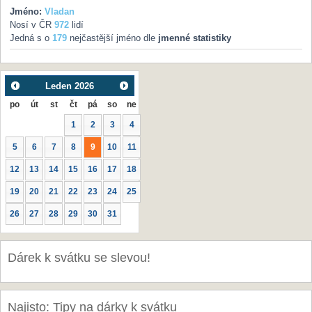
Jméno:
Vladan
Nosí v ČR
972
lidí
Jedná s o
179
nejčastější jméno dle
jmenné statistiky
Leden
2026
po
út
st
čt
pá
so
ne
1
2
3
4
5
6
7
8
9
10
11
12
13
14
15
16
17
18
19
20
21
22
23
24
25
26
27
28
29
30
31
Dárek k svátku se slevou!
Najisto: Tipy na dárky k svátku