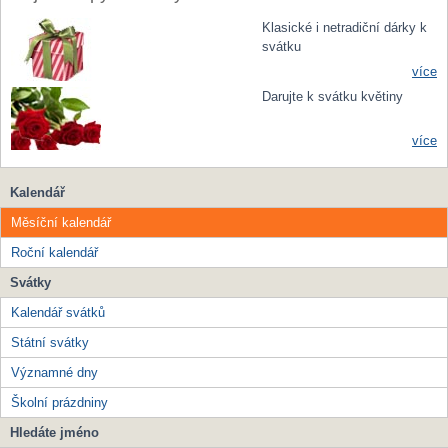
Klasické i netradiční dárky k
svátku
více
Darujte k svátku květiny
více
Kalendář
Měsíční kalendář
Roční kalendář
Svátky
Kalendář svátků
Státní svátky
Významné dny
Školní prázdniny
Hledáte jméno