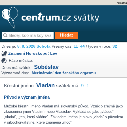
reklama
Dnes je:
8. 8. 2026 Sobota
Přesný čas:
11
44
/ týden v roce:
32
Znamení Horoskopu:
Lev
Fáze měsíce:
Soběslav
Dnes má svátek:
Významné dny:
Mezinárodní den ženského orgasmu
Vladan
Křestní jméno:
svátek má:
9. 1.
Původ a význam jména
Mužské křestní jméno Vladan má slovanský původ. Vzniklo zřejmě jako
zkrácenina jmen Vladimír nebo Vladislav. Vykládá se jako „vládce”,
„vladař”, „ten, který vládne”. Základem jména je slovo „vlada” s původem
v srbochorvatštině, které znamená „moc”.