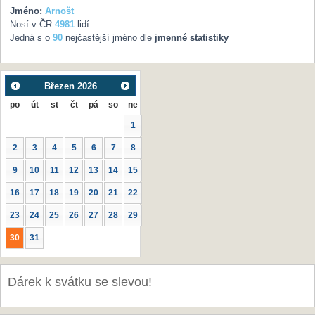
Jméno:
Arnošt
Nosí v ČR
4981
lidí
Jedná s o
90
nejčastější jméno dle
jmenné statistiky
Březen
2026
po
út
st
čt
pá
so
ne
1
2
3
4
5
6
7
8
9
10
11
12
13
14
15
16
17
18
19
20
21
22
23
24
25
26
27
28
29
30
31
Dárek k svátku se slevou!