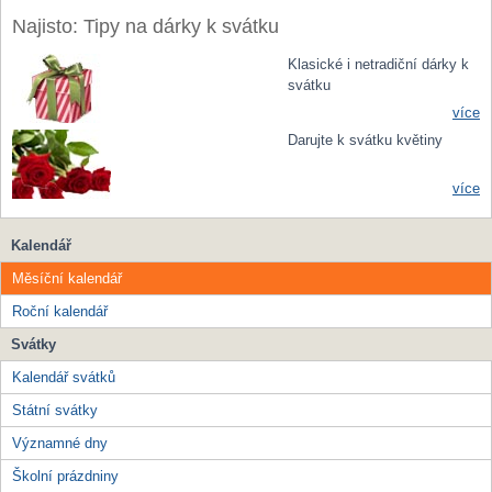
Najisto: Tipy na dárky k svátku
Klasické i netradiční dárky k
svátku
více
Darujte k svátku květiny
více
Kalendář
Měsíční kalendář
Roční kalendář
Svátky
Kalendář svátků
Státní svátky
Významné dny
Školní prázdniny