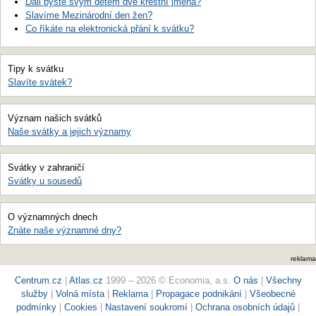
Dali byste svým dětem dvě křestní jména?
Slavíme Mezinárodní den žen?
Co říkáte na elektronická přání k svátku?
Tipy k svátku
Slavíte svátek?
Význam našich svátků
Naše svátky a jejich významy
Svátky v zahraničí
Svátky u sousedů
O významných dnech
Znáte naše významné dny?
reklama
Centrum.cz
|
Atlas.cz
1999 – 2026 © Economia, a.s.
O nás
|
Všechny
služby
|
Volná místa
|
Reklama
|
Propagace podnikání
|
Všeobecné
podmínky
|
Cookies
|
Nastavení soukromí
|
Ochrana osobních údajů
|