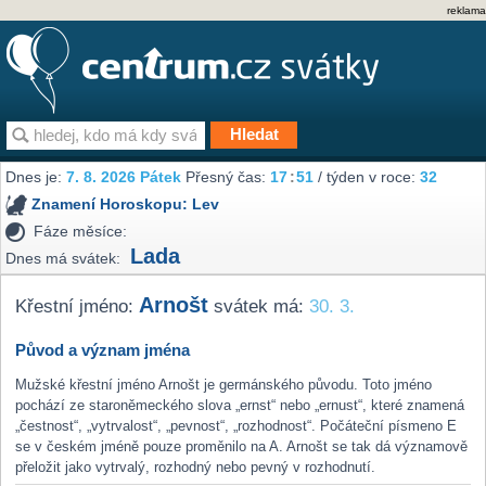
reklama
Dnes je:
7. 8. 2026 Pátek
Přesný čas:
17
:
51
/ týden v roce:
32
Znamení Horoskopu:
Lev
Fáze měsíce:
Lada
Dnes má svátek:
Arnošt
Křestní jméno:
svátek má:
30. 3.
Původ a význam jména
Mužské křestní jméno Arnošt je germánského původu. Toto jméno
pochází ze staroněmeckého slova „ernst“ nebo „ernust“, které znamená
„čestnost“, „vytrvalost“, „pevnost“, „rozhodnost“. Počáteční písmeno E
se v českém jméně pouze proměnilo na A. Arnošt se tak dá významově
přeložit jako vytrvalý, rozhodný nebo pevný v rozhodnutí.