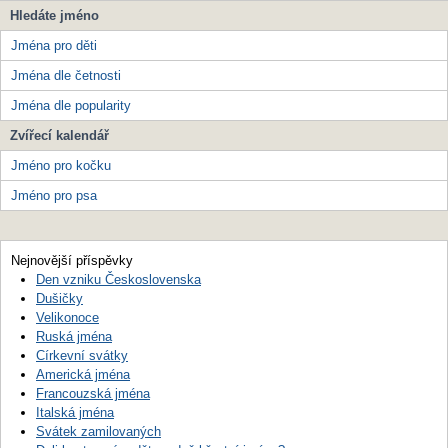
Hledáte jméno
Jména pro děti
Jména dle četnosti
Jména dle popularity
Zvířecí kalendář
Jméno pro kočku
Jméno pro psa
Nejnovější příspěvky
Den vzniku Československa
Dušičky
Velikonoce
Ruská jména
Církevní svátky
Americká jména
Francouzská jména
Italská jména
Svátek zamilovaných