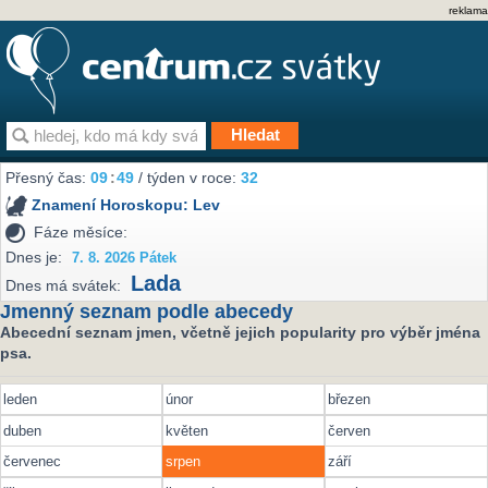
reklama
Přesný čas:
09
:
49
/ týden v roce:
32
Znamení Horoskopu:
Lev
Fáze měsíce:
Dnes je:
7. 8. 2026 Pátek
Lada
Dnes má svátek:
Jmenný seznam podle abecedy
Abecední seznam jmen, včetně jejich popularity pro výběr jména
psa.
leden
únor
březen
duben
květen
červen
červenec
srpen
září