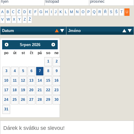
říjen
listopad
prosinec
A
B
C
Č
D
E
F
G
H
I
J
K
L
M
N
O
P
Q
R
Ř
S
Š
T
U
V
W
X
Y
Z
Ž
Datum
Jméno
Srpen
2026
po
út
st
čt
pá
so
ne
1
2
3
4
5
6
7
8
9
10
11
12
13
14
15
16
17
18
19
20
21
22
23
24
25
26
27
28
29
30
31
Dárek k svátku se slevou!