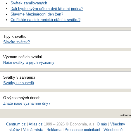
Svátek zamilovaných
Dali byste svým dětem dvě křestní jména?
Slavíme Mezinárodní den žen?
Co říkáte na elektronická přání k svátku?
Tipy k svátku
Slavíte svátek?
Význam našich svátků
Naše svátky a jejich významy
Svátky v zahraničí
Svátky u sousedů
O významných dnech
Znáte naše významné dny?
reklama
Centrum.cz
|
Atlas.cz
1999 – 2026 © Economia, a.s.
O nás
|
Všechny
služby
|
Volná místa
|
Reklama
|
Propagace podnikání
|
Všeobecné