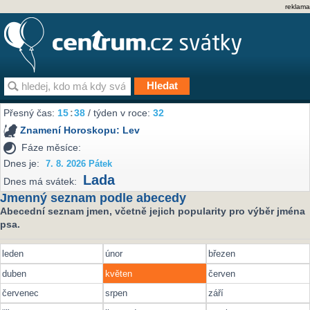
reklama
Přesný čas:
15
:
38
/ týden v roce:
32
Znamení Horoskopu:
Lev
Fáze měsíce:
Dnes je:
7. 8. 2026 Pátek
Lada
Dnes má svátek:
Jmenný seznam podle abecedy
Abecední seznam jmen, včetně jejich popularity pro výběr jména
psa.
leden
únor
březen
duben
květen
červen
červenec
srpen
září