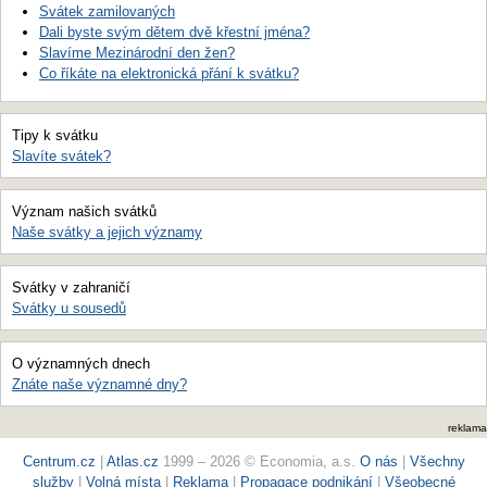
Svátek zamilovaných
Dali byste svým dětem dvě křestní jména?
Slavíme Mezinárodní den žen?
Co říkáte na elektronická přání k svátku?
Tipy k svátku
Slavíte svátek?
Význam našich svátků
Naše svátky a jejich významy
Svátky v zahraničí
Svátky u sousedů
O významných dnech
Znáte naše významné dny?
reklama
Centrum.cz
|
Atlas.cz
1999 – 2026 © Economia, a.s.
O nás
|
Všechny
služby
|
Volná místa
|
Reklama
|
Propagace podnikání
|
Všeobecné