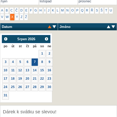
říjen
listopad
prosinec
A
B
C
Č
D
E
F
G
H
I
J
K
L
M
N
O
P
Q
R
Ř
S
Š
T
U
V
W
X
Y
Z
Ž
Datum
Jméno
Srpen
2026
po
út
st
čt
pá
so
ne
1
2
3
4
5
6
7
8
9
10
11
12
13
14
15
16
17
18
19
20
21
22
23
24
25
26
27
28
29
30
31
Dárek k svátku se slevou!