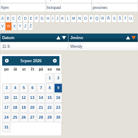
říjen
listopad
prosinec
A
B
C
Č
D
E
F
G
H
I
J
K
L
M
N
O
P
Q
R
Ř
S
Š
T
U
V
W
X
Y
Z
Ž
Datum
Jméno
11.9.
Wendy
Srpen
2026
po
út
st
čt
pá
so
ne
1
2
3
4
5
6
7
8
9
10
11
12
13
14
15
16
17
18
19
20
21
22
23
24
25
26
27
28
29
30
31