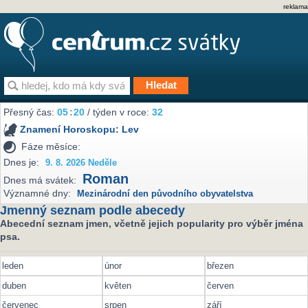
reklama
Přesný čas:
05
:
20
/ týden v roce:
32
Znamení Horoskopu:
Lev
Fáze měsíce:
Dnes je:
9. 8. 2026 Neděle
Roman
Dnes má svátek:
Významné dny:
Mezinárodní den původního obyvatelstva
Jmenný seznam podle abecedy
Abecední seznam jmen, včetně jejich popularity pro výběr jména
psa.
leden
únor
březen
duben
květen
červen
červenec
srpen
září