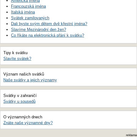
Americká jména
Francouzská jména
Italská jména
Svátek zamilovaných
Dali byste svým dětem dvě křestní jména?
Slavíme Mezinárodní den žen?
Co říkáte na elektronická přání k svátku?
Tipy k svátku
Slavíte svátek?
Význam našich svátků
Naše svátky a jejich významy
Svátky v zahraničí
Svátky u sousedů
O významných dnech
Znáte naše významné dny?
reklama