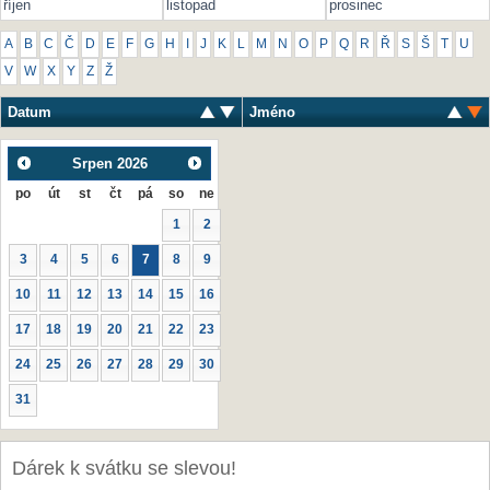
říjen
listopad
prosinec
A
B
C
Č
D
E
F
G
H
I
J
K
L
M
N
O
P
Q
R
Ř
S
Š
T
U
V
W
X
Y
Z
Ž
Datum
Jméno
Srpen
2026
po
út
st
čt
pá
so
ne
1
2
3
4
5
6
7
8
9
10
11
12
13
14
15
16
17
18
19
20
21
22
23
24
25
26
27
28
29
30
31
Dárek k svátku se slevou!