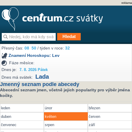
reklama
Přesný čas:
08
50
/ týden v roce:
32
Znamení Horoskopu:
Lev
Fáze měsíce:
Dnes je:
7. 8. 2026 Pátek
Lada
Dnes má svátek:
Jmenný seznam podle abecedy
Abecední seznam jmen, včetně jejich popularity pro výběr jména
kočky.
leden
únor
březen
duben
květen
červen
červenec
srpen
září