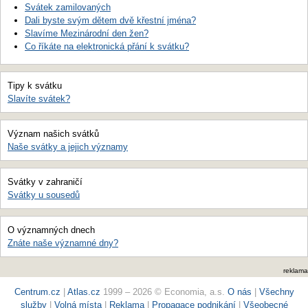
Svátek zamilovaných
Dali byste svým dětem dvě křestní jména?
Slavíme Mezinárodní den žen?
Co říkáte na elektronická přání k svátku?
Tipy k svátku
Slavíte svátek?
Význam našich svátků
Naše svátky a jejich významy
Svátky v zahraničí
Svátky u sousedů
O významných dnech
Znáte naše významné dny?
reklama
Centrum.cz
|
Atlas.cz
1999 – 2026 © Economia, a.s.
O nás
|
Všechny
služby
|
Volná místa
|
Reklama
|
Propagace podnikání
|
Všeobecné