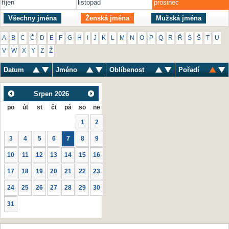
říjen
listopad
prosinec
Všechny jména
Ženská jména
Mužská jména
A
B
C
Č
D
E
F
G
H
I
J
K
L
M
N
O
P
Q
R
Ř
S
Š
T
U
V
W
X
Y
Z
Ž
Datum
Jméno
Oblíbenost
Pořadí
Srpen
2026
po
út
st
čt
pá
so
ne
1
2
3
4
5
6
7
8
9
10
11
12
13
14
15
16
17
18
19
20
21
22
23
24
25
26
27
28
29
30
31