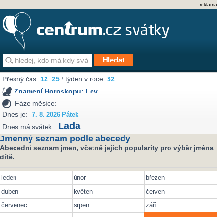
reklama
Přesný čas:
12
25
/ týden v roce:
32
Znamení Horoskopu:
Lev
Fáze měsíce:
Dnes je:
7. 8. 2026 Pátek
Lada
Dnes má svátek:
Jmenný seznam podle abecedy
Abecední seznam jmen, včetně jejich popularity pro výběr jména
dítě.
leden
únor
březen
duben
květen
červen
červenec
srpen
září