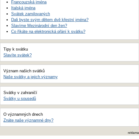
Francouzská jména
Italská jména
Svátek zamilovaných
Dali byste svým dětem dvě křestní jména?
Slavíme Mezinárodní den žen?
Co říkáte na elektronická přání k svátku?
Tipy k svátku
Slavíte svátek?
Význam našich svátků
Naše svátky a jejich významy
Svátky v zahraničí
Svátky u sousedů
O významných dnech
Znáte naše významné dny?
reklama