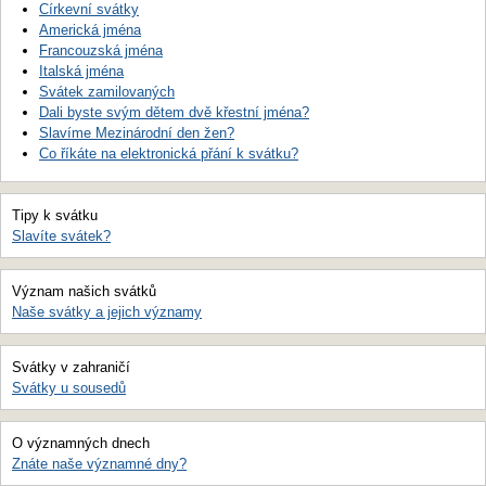
Církevní svátky
Americká jména
Francouzská jména
Italská jména
Svátek zamilovaných
Dali byste svým dětem dvě křestní jména?
Slavíme Mezinárodní den žen?
Co říkáte na elektronická přání k svátku?
Tipy k svátku
Slavíte svátek?
Význam našich svátků
Naše svátky a jejich významy
Svátky v zahraničí
Svátky u sousedů
O významných dnech
Znáte naše významné dny?