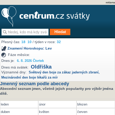
reklama
Přesný čas:
18
10
/ týden v roce:
32
Znamení Horoskopu:
Lev
Fáze měsíce:
Dnes je:
6. 8. 2026 Čtvrtek
Oldřiška
Dnes má svátek:
Významné dny:
Světový den boje za zákaz jaderných zbraní
,
Mezinárodní den boje lékařů za mír
Jmenný seznam podle abecedy
Abecední seznam jmen, včetně jejich popularity pro výběr jména
dítě.
leden
únor
březen
duben
květen
červen