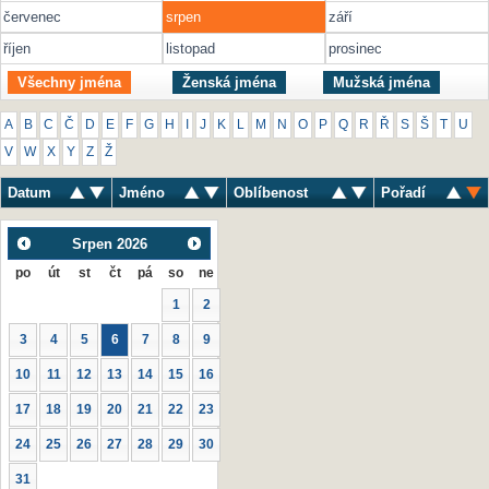
červenec
srpen
září
říjen
listopad
prosinec
Všechny jména
Ženská jména
Mužská jména
A
B
C
Č
D
E
F
G
H
I
J
K
L
M
N
O
P
Q
R
Ř
S
Š
T
U
V
W
X
Y
Z
Ž
Datum
Jméno
Oblíbenost
Pořadí
Srpen
2026
po
út
st
čt
pá
so
ne
1
2
3
4
5
6
7
8
9
10
11
12
13
14
15
16
17
18
19
20
21
22
23
24
25
26
27
28
29
30
31