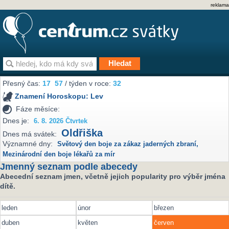
reklama
Přesný čas:
17
57
/ týden v roce:
32
Znamení Horoskopu:
Lev
Fáze měsíce:
Dnes je:
6. 8. 2026 Čtvrtek
Oldřiška
Dnes má svátek:
Významné dny:
Světový den boje za zákaz jaderných zbraní
,
Mezinárodní den boje lékařů za mír
Jmenný seznam podle abecedy
Abecední seznam jmen, včetně jejich popularity pro výběr jména
dítě.
leden
únor
březen
duben
květen
červen