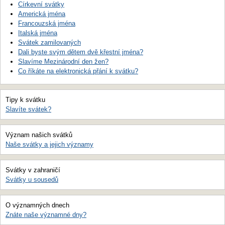
Církevní svátky
Americká jména
Francouzská jména
Italská jména
Svátek zamilovaných
Dali byste svým dětem dvě křestní jména?
Slavíme Mezinárodní den žen?
Co říkáte na elektronická přání k svátku?
Tipy k svátku
Slavíte svátek?
Význam našich svátků
Naše svátky a jejich významy
Svátky v zahraničí
Svátky u sousedů
O významných dnech
Znáte naše významné dny?