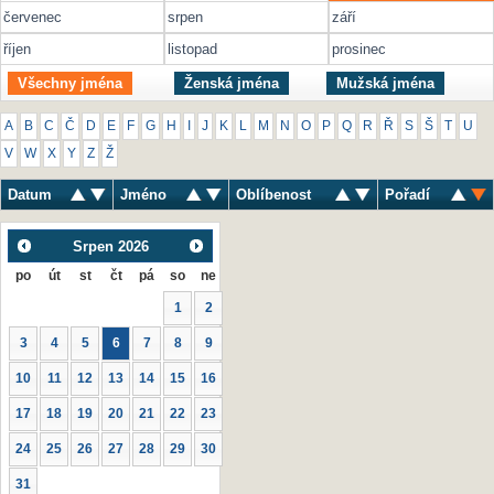
červenec
srpen
září
říjen
listopad
prosinec
Všechny jména
Ženská jména
Mužská jména
A
B
C
Č
D
E
F
G
H
I
J
K
L
M
N
O
P
Q
R
Ř
S
Š
T
U
V
W
X
Y
Z
Ž
Datum
Jméno
Oblíbenost
Pořadí
Srpen
2026
po
út
st
čt
pá
so
ne
1
2
3
4
5
6
7
8
9
10
11
12
13
14
15
16
17
18
19
20
21
22
23
24
25
26
27
28
29
30
31