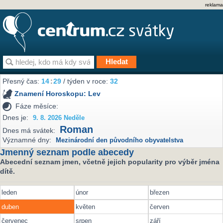
reklama
Přesný čas:
14
:
29
/ týden v roce:
32
Znamení Horoskopu:
Lev
Fáze měsíce:
Dnes je:
9. 8. 2026 Neděle
Roman
Dnes má svátek:
Významné dny:
Mezinárodní den původního obyvatelstva
Jmenný seznam podle abecedy
Abecední seznam jmen, včetně jejich popularity pro výběr jména
dítě.
leden
únor
březen
duben
květen
červen
červenec
srpen
září