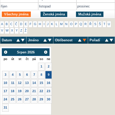
říjen
listopad
prosinec
Všechny jména
Ženská jména
Mužská jména
A
B
C
Č
D
E
F
G
H
I
J
K
L
M
N
O
P
Q
R
Ř
S
Š
T
U
V
W
X
Y
Z
Ž
Datum
Jméno
Oblíbenost
Pořadí
Srpen
2026
po
út
st
čt
pá
so
ne
1
2
3
4
5
6
7
8
9
10
11
12
13
14
15
16
17
18
19
20
21
22
23
24
25
26
27
28
29
30
31