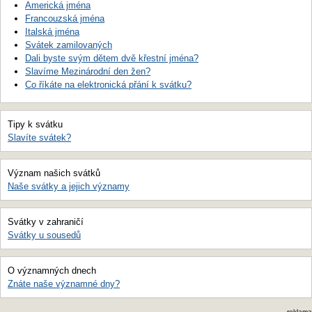
Americká jména
Francouzská jména
Italská jména
Svátek zamilovaných
Dali byste svým dětem dvě křestní jména?
Slavíme Mezinárodní den žen?
Co říkáte na elektronická přání k svátku?
Tipy k svátku
Slavíte svátek?
Význam našich svátků
Naše svátky a jejich významy
Svátky v zahraničí
Svátky u sousedů
O významných dnech
Znáte naše významné dny?
reklama