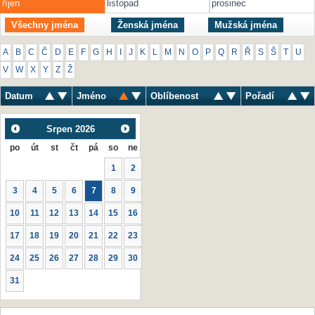
říjen
listopad
prosinec
Všechny jména
Ženská jména
Mužská jména
A
B
C
Č
D
E
F
G
H
I
J
K
L
M
N
O
P
Q
R
Ř
S
Š
T
U
V
W
X
Y
Z
Ž
Datum
Jméno
Oblíbenost
Pořadí
Srpen
2026
po
út
st
čt
pá
so
ne
1
2
3
4
5
6
7
8
9
10
11
12
13
14
15
16
17
18
19
20
21
22
23
24
25
26
27
28
29
30
31