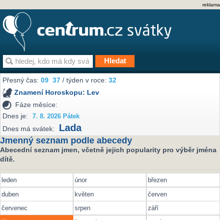
reklama
Přesný čas:
09
37
/ týden v roce:
32
Znamení Horoskopu:
Lev
Fáze měsíce:
Dnes je:
7. 8. 2026 Pátek
Lada
Dnes má svátek:
Jmenný seznam podle abecedy
Abecední seznam jmen, včetně jejich popularity pro výběr jména
dítě.
leden
únor
březen
duben
květen
červen
červenec
srpen
září