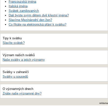
Francouzská jména
Italská jména
Svátek zamilovaných
Dali byste svým dětem dvě křestní jména?
Slavíme Mezinárodní den žen?
Co říkáte na elektronická přání k svátku?
Tipy k svátku
Slavíte svátek?
Význam našich svátků
Naše svátky a jejich významy
Svátky v zahraničí
Svátky u sousedů
O významných dnech
Znáte naše významné dny?
reklama