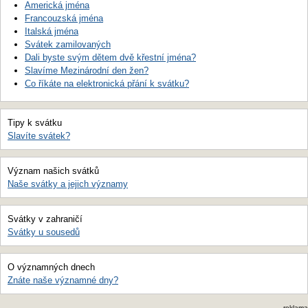
Americká jména
Francouzská jména
Italská jména
Svátek zamilovaných
Dali byste svým dětem dvě křestní jména?
Slavíme Mezinárodní den žen?
Co říkáte na elektronická přání k svátku?
Tipy k svátku
Slavíte svátek?
Význam našich svátků
Naše svátky a jejich významy
Svátky v zahraničí
Svátky u sousedů
O významných dnech
Znáte naše významné dny?
reklama