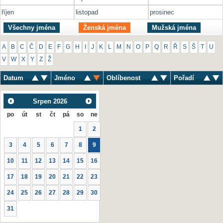
říjen
listopad
prosinec
Všechny jména
Ženská jména
Mužská jména
A
B
C
Č
D
E
F
G
H
I
J
K
L
M
N
O
P
Q
R
Ř
S
Š
T
U
V
W
X
Y
Z
Ž
Datum
Jméno
Oblíbenost
Pořadí
Srpen
2026
po
út
st
čt
pá
so
ne
1
2
3
4
5
6
7
8
9
10
11
12
13
14
15
16
17
18
19
20
21
22
23
24
25
26
27
28
29
30
31