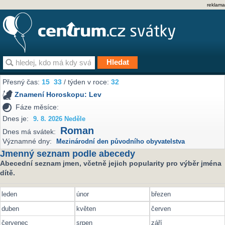
reklama
Přesný čas:
15
33
/ týden v roce:
32
Znamení Horoskopu:
Lev
Fáze měsíce:
Dnes je:
9. 8. 2026 Neděle
Roman
Dnes má svátek:
Významné dny:
Mezinárodní den původního obyvatelstva
Jmenný seznam podle abecedy
Abecední seznam jmen, včetně jejich popularity pro výběr jména
dítě.
leden
únor
březen
duben
květen
červen
červenec
srpen
září