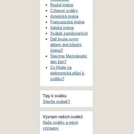
Ruská jména
Církevní svátky
Americká jména
Francouzská jména
Italská jména
Svátek zamilovaných
Dali byste svým
dětem dvě křestní
jména?
Slavíme Mezinárodní
den žen?
Co říkáte na
elektronická přání k
svátku?
Tipy k svátku
Slavíte svátek?
Význam našich svátků
Naše svátky a jejich
významy