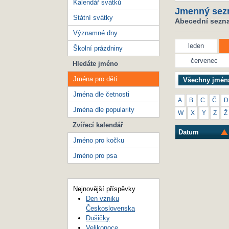
Kalendář svátků
Jmenný sez
Státní svátky
Abecední seznam
Významné dny
leden
Školní prázdniny
červenec
Hledáte jméno
Jména pro děti
Všechny jmén
Jména dle četnosti
A
B
C
Č
D
Jména dle popularity
W
X
Y
Z
Ž
Zvířecí kalendář
Datum
Jméno pro kočku
Jméno pro psa
Nejnovější příspěvky
Den vzniku
Československa
Dušičky
Velikonoce