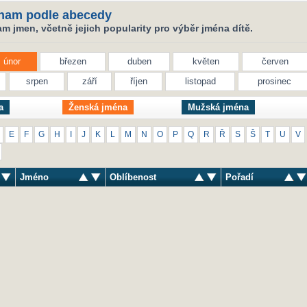
nam podle abecedy
 jmen, včetně jejich popularity pro výběr jména dítě.
únor
březen
duben
květen
červen
srpen
září
říjen
listopad
prosinec
a
Ženská jména
Mužská jména
E
F
G
H
I
J
K
L
M
N
O
P
Q
R
Ř
S
Š
T
U
V
Jméno
Oblíbenost
Pořadí