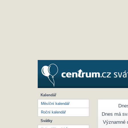
Kalendář
Měsíční kalendář
Dnes
Roční kalendář
Dnes má sv
Svátky
Významné 