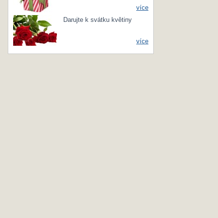
více
Darujte k svátku květiny
více