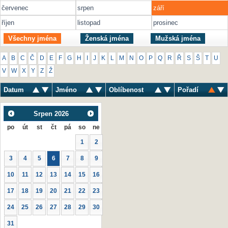
červenec
srpen
září
říjen
listopad
prosinec
Všechny jména
Ženská jména
Mužská jména
A
B
C
Č
D
E
F
G
H
I
J
K
L
M
N
O
P
Q
R
Ř
S
Š
T
U
V
W
X
Y
Z
Ž
Datum
Jméno
Oblíbenost
Pořadí
Srpen
2026
po
út
st
čt
pá
so
ne
1
2
3
4
5
6
7
8
9
10
11
12
13
14
15
16
17
18
19
20
21
22
23
24
25
26
27
28
29
30
31