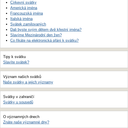
Církevní svátky
Americká jména
Francouzská jména
Italská jména
Svátek zamilovaných
Dali byste svým dětem dvě křestní jména?
Slavíme Mezinárodní den žen?
Co říkáte na elektronická přání k svátku?
Tipy k svátku
Slavíte svátek?
Význam našich svátků
Naše svátky a jejich významy
Svátky v zahraničí
Svátky u sousedů
O významných dnech
Znáte naše významné dny?