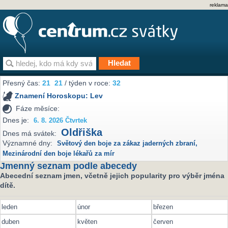
reklama
Přesný čas:
21
21
/ týden v roce:
32
Znamení Horoskopu:
Lev
Fáze měsíce:
Dnes je:
6. 8. 2026 Čtvrtek
Oldřiška
Dnes má svátek:
Významné dny:
Světový den boje za zákaz jaderných zbraní
,
Mezinárodní den boje lékařů za mír
Jmenný seznam podle abecedy
Abecední seznam jmen, včetně jejich popularity pro výběr jména
dítě.
leden
únor
březen
duben
květen
červen