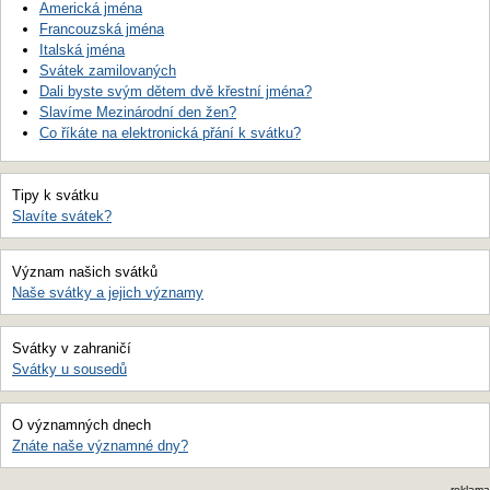
Americká jména
Francouzská jména
Italská jména
Svátek zamilovaných
Dali byste svým dětem dvě křestní jména?
Slavíme Mezinárodní den žen?
Co říkáte na elektronická přání k svátku?
Tipy k svátku
Slavíte svátek?
Význam našich svátků
Naše svátky a jejich významy
Svátky v zahraničí
Svátky u sousedů
O významných dnech
Znáte naše významné dny?
reklama