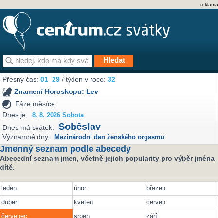
reklama
Přesný čas:
01
29
/ týden v roce:
32
Znamení Horoskopu:
Lev
Fáze měsíce:
Dnes je:
8. 8. 2026 Sobota
Soběslav
Dnes má svátek:
Významné dny:
Mezinárodní den ženského orgasmu
Jmenný seznam podle abecedy
Abecední seznam jmen, včetně jejich popularity pro výběr jména
dítě.
leden
únor
březen
duben
květen
červen
červenec
srpen
září