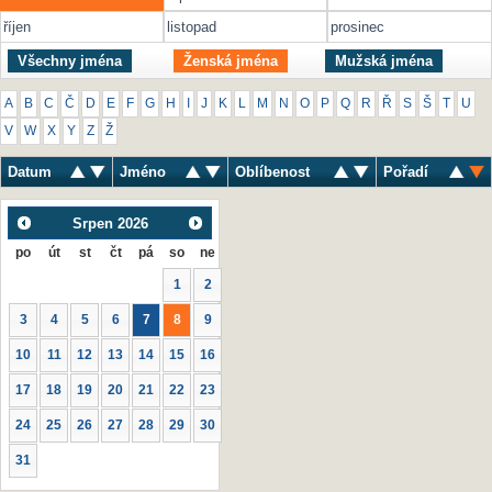
říjen
listopad
prosinec
Všechny jména
Ženská jména
Mužská jména
A
B
C
Č
D
E
F
G
H
I
J
K
L
M
N
O
P
Q
R
Ř
S
Š
T
U
V
W
X
Y
Z
Ž
Datum
Jméno
Oblíbenost
Pořadí
Srpen
2026
po
út
st
čt
pá
so
ne
1
2
3
4
5
6
7
8
9
10
11
12
13
14
15
16
17
18
19
20
21
22
23
24
25
26
27
28
29
30
31