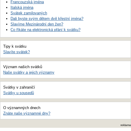
Francouzská jména
Italská jména
Svátek zamilovaných
Dali byste svým dětem dvě křestní jména?
Slavíme Mezinárodní den žen?
Co říkáte na elektronická přání k svátku?
Tipy k svátku
Slavíte svátek?
Význam našich svátků
Naše svátky a jejich významy
Svátky v zahraničí
Svátky u sousedů
O významných dnech
Znáte naše významné dny?
reklama