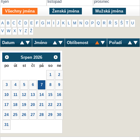
říjen
listopad
prosinec
Všechny jména
Ženská jména
Mužská jména
A
B
C
Č
D
E
F
G
H
I
J
K
L
M
N
O
P
Q
R
Ř
S
Š
T
U
V
W
X
Y
Z
Ž
Datum
Jméno
Oblíbenost
Pořadí
Srpen
2026
po
út
st
čt
pá
so
ne
1
2
3
4
5
6
7
8
9
10
11
12
13
14
15
16
17
18
19
20
21
22
23
24
25
26
27
28
29
30
31