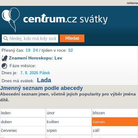
reklama
Přesný čas:
19
24
/ týden v roce:
32
Znamení Horoskopu:
Lev
Fáze měsíce:
Dnes je:
7. 8. 2026 Pátek
Lada
Dnes má svátek:
Jmenný seznam podle abecedy
Abecední seznam jmen, včetně jejich popularity pro výběr jména
dítě.
leden
únor
březen
duben
květen
červen
červenec
srpen
září