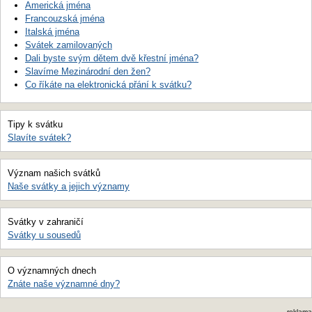
Americká jména
Francouzská jména
Italská jména
Svátek zamilovaných
Dali byste svým dětem dvě křestní jména?
Slavíme Mezinárodní den žen?
Co říkáte na elektronická přání k svátku?
Tipy k svátku
Slavíte svátek?
Význam našich svátků
Naše svátky a jejich významy
Svátky v zahraničí
Svátky u sousedů
O významných dnech
Znáte naše významné dny?
reklama