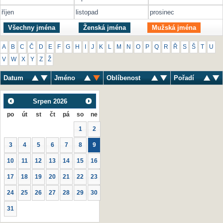
říjen
listopad
prosinec
Všechny jména
Ženská jména
Mužská jména
A
B
C
Č
D
E
F
G
H
I
J
K
L
M
N
O
P
Q
R
Ř
S
Š
T
U
V
W
X
Y
Z
Ž
Datum
Jméno
Oblíbenost
Pořadí
Srpen
2026
po
út
st
čt
pá
so
ne
1
2
3
4
5
6
7
8
9
10
11
12
13
14
15
16
17
18
19
20
21
22
23
24
25
26
27
28
29
30
31