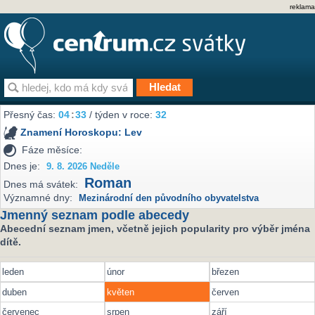
reklama
Přesný čas:
04
:
33
/ týden v roce:
32
Znamení Horoskopu:
Lev
Fáze měsíce:
Dnes je:
9. 8. 2026 Neděle
Roman
Dnes má svátek:
Významné dny:
Mezinárodní den původního obyvatelstva
Jmenný seznam podle abecedy
Abecední seznam jmen, včetně jejich popularity pro výběr jména
dítě.
leden
únor
březen
duben
květen
červen
červenec
srpen
září