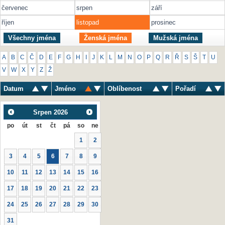
červenec
srpen
září
říjen
listopad
prosinec
Všechny jména
Ženská jména
Mužská jména
A
B
C
Č
D
E
F
G
H
I
J
K
L
M
N
O
P
Q
R
Ř
S
Š
T
U
V
W
X
Y
Z
Ž
Datum
Jméno
Oblíbenost
Pořadí
Srpen
2026
po
út
st
čt
pá
so
ne
1
2
3
4
5
6
7
8
9
10
11
12
13
14
15
16
17
18
19
20
21
22
23
24
25
26
27
28
29
30
31