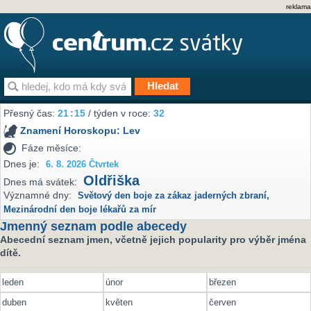
reklama
Přesný čas:
21
:
15
/ týden v roce:
32
Znamení Horoskopu:
Lev
Fáze měsíce:
Dnes je:
6. 8. 2026 Čtvrtek
Oldřiška
Dnes má svátek:
Významné dny:
Světový den boje za zákaz jaderných zbraní
,
Mezinárodní den boje lékařů za mír
Jmenný seznam podle abecedy
Abecední seznam jmen, včetně jejich popularity pro výběr jména
dítě.
leden
únor
březen
duben
květen
červen