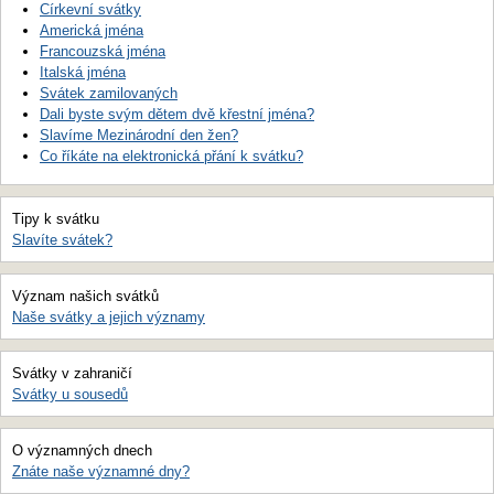
Církevní svátky
Americká jména
Francouzská jména
Italská jména
Svátek zamilovaných
Dali byste svým dětem dvě křestní jména?
Slavíme Mezinárodní den žen?
Co říkáte na elektronická přání k svátku?
Tipy k svátku
Slavíte svátek?
Význam našich svátků
Naše svátky a jejich významy
Svátky v zahraničí
Svátky u sousedů
O významných dnech
Znáte naše významné dny?