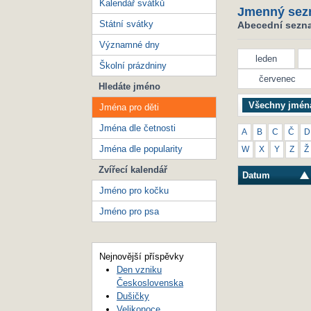
Kalendář svátků
Jmenný sez
Státní svátky
Abecední seznam
Významné dny
leden
Školní prázdniny
červenec
Hledáte jméno
Všechny jmén
Jména pro děti
Jména dle četnosti
A
B
C
Č
D
Jména dle popularity
W
X
Y
Z
Ž
Zvířecí kalendář
Datum
Jméno pro kočku
Jméno pro psa
Nejnovější příspěvky
Den vzniku
Československa
Dušičky
Velikonoce