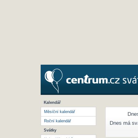
Kalendář
Měsíční kalendář
Dnes
Roční kalendář
Dnes má sv
Svátky