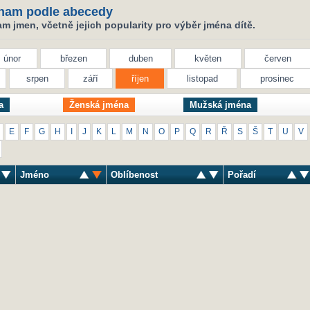
nam podle abecedy
 jmen, včetně jejich popularity pro výběr jména dítě.
únor
březen
duben
květen
červen
srpen
září
říjen
listopad
prosinec
a
Ženská jména
Mužská jména
E
F
G
H
I
J
K
L
M
N
O
P
Q
R
Ř
S
Š
T
U
V
Jméno
Oblíbenost
Pořadí