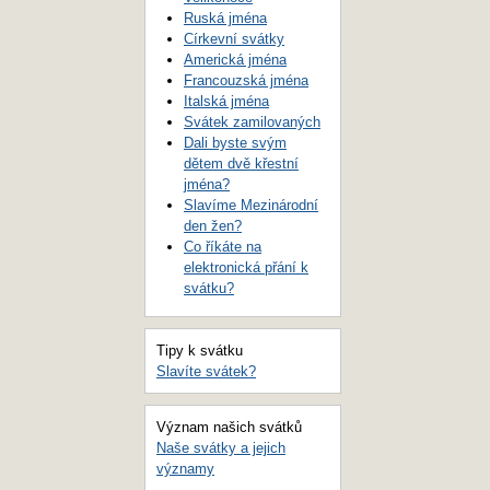
Ruská jména
Církevní svátky
Americká jména
Francouzská jména
Italská jména
Svátek zamilovaných
Dali byste svým
dětem dvě křestní
jména?
Slavíme Mezinárodní
den žen?
Co říkáte na
elektronická přání k
svátku?
Tipy k svátku
Slavíte svátek?
Význam našich svátků
Naše svátky a jejich
významy