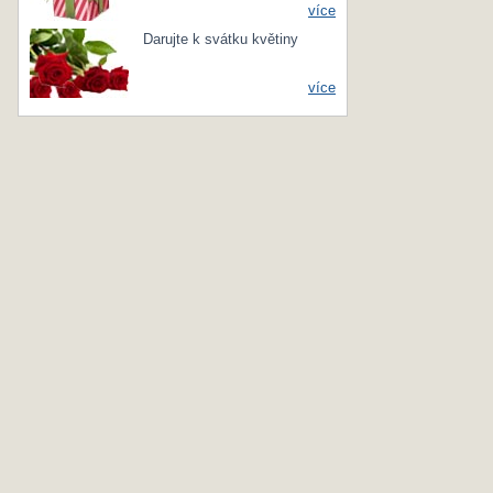
více
Darujte k svátku květiny
více