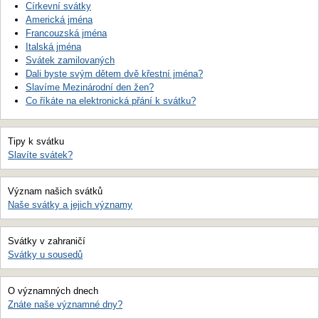
Církevní svátky
Americká jména
Francouzská jména
Italská jména
Svátek zamilovaných
Dali byste svým dětem dvě křestní jména?
Slavíme Mezinárodní den žen?
Co říkáte na elektronická přání k svátku?
Tipy k svátku
Slavíte svátek?
Význam našich svátků
Naše svátky a jejich významy
Svátky v zahraničí
Svátky u sousedů
O významných dnech
Znáte naše významné dny?