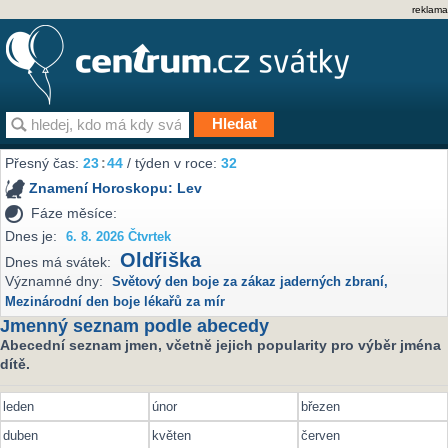
reklama
Přesný čas:
23
:
44
/ týden v roce:
32
Znamení Horoskopu:
Lev
Fáze měsíce:
Dnes je:
6. 8. 2026 Čtvrtek
Oldřiška
Dnes má svátek:
Významné dny:
Světový den boje za zákaz jaderných zbraní
,
Mezinárodní den boje lékařů za mír
Jmenný seznam podle abecedy
Abecední seznam jmen, včetně jejich popularity pro výběr jména
dítě.
leden
únor
březen
duben
květen
červen