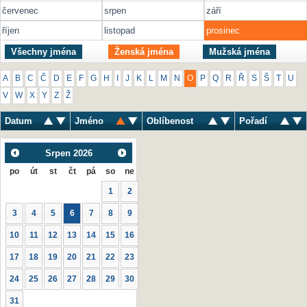
červenec
srpen
září
říjen
listopad
prosinec
Všechny jména
Ženská jména
Mužská jména
A
B
C
Č
D
E
F
G
H
I
J
K
L
M
N
O
P
Q
R
Ř
S
Š
T
U
V
W
X
Y
Z
Ž
Datum
Jméno
Oblíbenost
Pořadí
Srpen
2026
po
út
st
čt
pá
so
ne
1
2
3
4
5
6
7
8
9
10
11
12
13
14
15
16
17
18
19
20
21
22
23
24
25
26
27
28
29
30
31