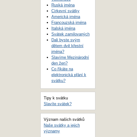
Ruská jména
Církevní svátky
Americká jména
Francouzská jména
Italská jména
Svátek zamilovaných
Dali byste svým
dětem dvě křestní
jména?
Slavíme Mezinárodní
den žen?
Co říkáte na
elektronická přání k
svátku?
Tipy k svátku
Slavíte svátek?
Význam našich svátků
Naše svátky a jejich
významy