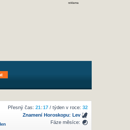
reklama
Přesný čas:
21
17
/ týden v roce:
32
Znamení Horoskopu:
Lev
Fáze měsíce:
den