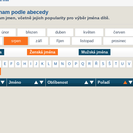
nam podle abecedy
 jmen, včetně jejich popularity pro výběr jména dítě.
únor
březen
duben
květen
červen
srpen
září
říjen
listopad
prosinec
a
Ženská jména
Mužská jména
E
F
G
H
I
J
K
L
M
N
O
P
Q
R
Ř
S
Š
T
U
V
Jméno
Oblíbenost
Pořadí