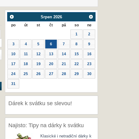
Srpen
2026
po
út
st
čt
pá
so
ne
1
2
3
4
5
6
7
8
9
10
11
12
13
14
15
16
17
18
19
20
21
22
23
24
25
26
27
28
29
30
31
Dárek k svátku se slevou!
Najisto: Tipy na dárky k svátku
Klasické i netradiční dárky k