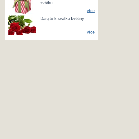
svátku
více
Darujte k svátku květiny
více