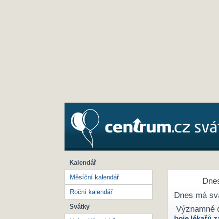
Kalendář
Měsíční kalendář
Dnes
Roční kalendář
Dnes má sv
Svátky
Významné 
boje lékařů z