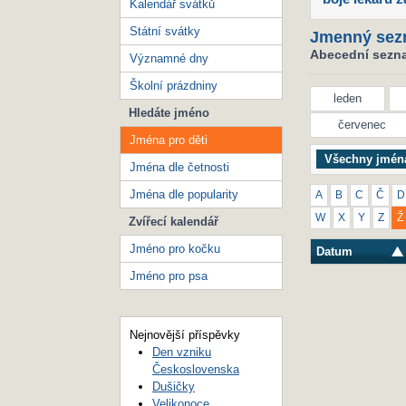
Kalendář svátků
Státní svátky
Jmenný sez
Abecední seznam
Významné dny
Školní prázdniny
leden
Hledáte jméno
červenec
Jména pro děti
Všechny jmén
Jména dle četnosti
Jména dle popularity
A
B
C
Č
D
W
X
Y
Z
Ž
Zvířecí kalendář
Jméno pro kočku
Datum
Jméno pro psa
Nejnovější příspěvky
Den vzniku
Československa
Dušičky
Velikonoce