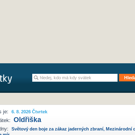
 je:
6. 8. 2026 Čtvrtek
Oldřiška
átek:
dny:
Světový den boje za zákaz jaderných zbraní
,
Mezinárodní 
a mír