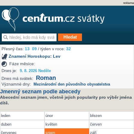
reklama
Přesný čas:
13
09
/ týden v roce:
32
Znamení Horoskopu:
Lev
Fáze měsíce:
Dnes je:
9. 8. 2026 Neděle
Roman
Dnes má svátek:
Významné dny:
Mezinárodní den původního obyvatelstva
Jmenný seznam podle abecedy
Abecední seznam jmen, včetně jejich popularity pro výběr jména
dítě.
leden
únor
březen
duben
květen
červen
červenec
srpen
září