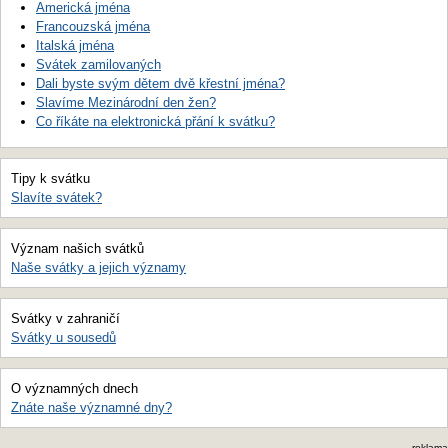
Americká jména
Francouzská jména
Italská jména
Svátek zamilovaných
Dali byste svým dětem dvě křestní jména?
Slavíme Mezinárodní den žen?
Co říkáte na elektronická přání k svátku?
Tipy k svátku
Slavíte svátek?
Význam našich svátků
Naše svátky a jejich významy
Svátky v zahraničí
Svátky u sousedů
O významných dnech
Znáte naše významné dny?
reklama