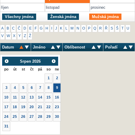
říjen
listopad
prosinec
Všechny jména
Ženská jména
Mužská jména
A
B
C
Č
D
E
F
G
H
I
J
K
L
M
N
O
P
Q
R
Ř
S
Š
T
U
V
W
X
Y
Z
Ž
Datum
Jméno
Oblíbenost
Pořadí
Srpen
2026
po
út
st
čt
pá
so
ne
1
2
3
4
5
6
7
8
9
10
11
12
13
14
15
16
17
18
19
20
21
22
23
24
25
26
27
28
29
30
31