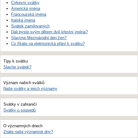
Církevní svátky
Americká jména
Francouzská jména
Italská jména
Svátek zamilovaných
Dali byste svým dětem dvě křestní jména?
Slavíme Mezinárodní den žen?
Co říkáte na elektronická přání k svátku?
Tipy k svátku
Slavíte svátek?
Význam našich svátků
Naše svátky a jejich významy
Svátky v zahraničí
Svátky u sousedů
O významných dnech
Znáte naše významné dny?