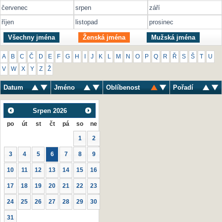
červenec
srpen
září
říjen
listopad
prosinec
Všechny jména
Ženská jména
Mužská jména
A
B
C
Č
D
E
F
G
H
I
J
K
L
M
N
O
P
Q
R
Ř
S
Š
T
U
V
W
X
Y
Z
Ž
Datum
Jméno
Oblíbenost
Pořadí
Srpen
2026
po
út
st
čt
pá
so
ne
1
2
3
4
5
6
7
8
9
10
11
12
13
14
15
16
17
18
19
20
21
22
23
24
25
26
27
28
29
30
31