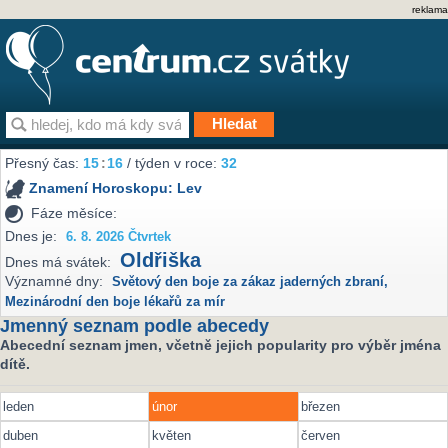
reklama
Přesný čas:
15
:
16
/ týden v roce:
32
Znamení Horoskopu:
Lev
Fáze měsíce:
Dnes je:
6. 8. 2026 Čtvrtek
Oldřiška
Dnes má svátek:
Významné dny:
Světový den boje za zákaz jaderných zbraní
,
Mezinárodní den boje lékařů za mír
Jmenný seznam podle abecedy
Abecední seznam jmen, včetně jejich popularity pro výběr jména
dítě.
leden
únor
březen
duben
květen
červen