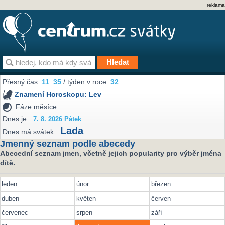
reklama
Přesný čas:
11
35
/ týden v roce:
32
Znamení Horoskopu:
Lev
Fáze měsíce:
Dnes je:
7. 8. 2026 Pátek
Lada
Dnes má svátek:
Jmenný seznam podle abecedy
Abecední seznam jmen, včetně jejich popularity pro výběr jména
dítě.
leden
únor
březen
duben
květen
červen
červenec
srpen
září