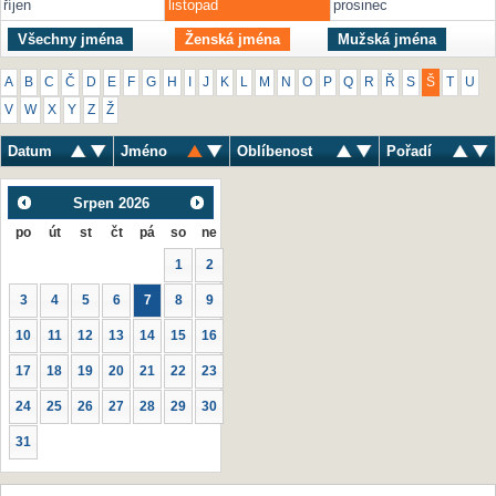
říjen
listopad
prosinec
Všechny jména
Ženská jména
Mužská jména
A
B
C
Č
D
E
F
G
H
I
J
K
L
M
N
O
P
Q
R
Ř
S
Š
T
U
V
W
X
Y
Z
Ž
Datum
Jméno
Oblíbenost
Pořadí
Srpen
2026
po
út
st
čt
pá
so
ne
1
2
3
4
5
6
7
8
9
10
11
12
13
14
15
16
17
18
19
20
21
22
23
24
25
26
27
28
29
30
31