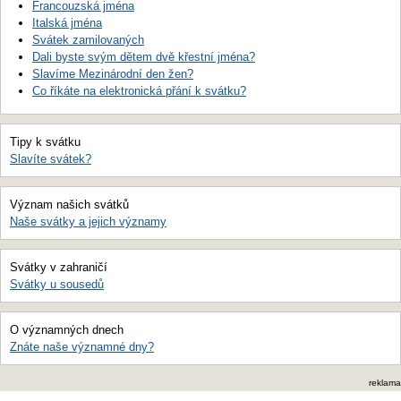
Francouzská jména
Italská jména
Svátek zamilovaných
Dali byste svým dětem dvě křestní jména?
Slavíme Mezinárodní den žen?
Co říkáte na elektronická přání k svátku?
Tipy k svátku
Slavíte svátek?
Význam našich svátků
Naše svátky a jejich významy
Svátky v zahraničí
Svátky u sousedů
O významných dnech
Znáte naše významné dny?
reklama